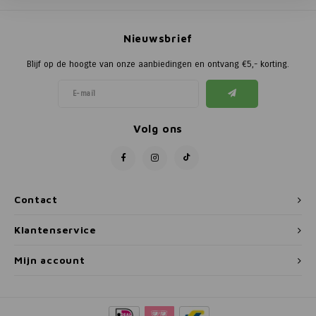
Poortg
Nieuwsbrief
Birth A
Blijf op de hoogte van onze aanbiedingen en ontvang €5,- korting.
Birth 
APS
Volg ons
Contact
Klantenservice
Mijn account