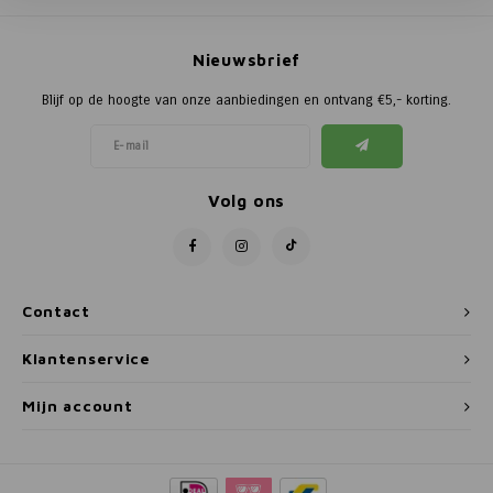
Poortg
Nieuwsbrief
Birth A
Blijf op de hoogte van onze aanbiedingen en ontvang €5,- korting.
Birth 
APS
Volg ons
Contact
Klantenservice
Mijn account