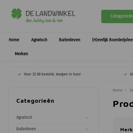
Categorieën
Home
Agrarisch
Buitenleven
(H)eerlijk Boerderijvle
Merken
Voor 12.00 besteld, morgen in huis!
U
Home
T
Categorieën
Pro
Agrarisch
Buitenleven
Merk