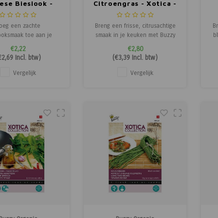
ese Bieslook -
Citroengras - Xotica -
ca - Exotische
Exotische Groenten
M
Groenten
-
oeg een zachte
Breng een frisse, citrusachtige
B
ooksmaak toe aan je
smaak in je keuken met Buzzy
b
ten met Buzzy Xotica
Xotica Citroengras. Deze
€2,22
€2,80
ese Bieslook. Deze
populaire Aziatische
D
€2,69
Incl. btw)
(
€3,39
Incl. btw)
ige bieslook is ideaal
keukenplant is perfect voor
 salades, soepen,
het kweken in potten en voegt
Vergelijk
Vergelijk
ten en visgerechten.
een unieke smaak toe aan al je
ge
binnen in potten of
gerechten.
sn
n vollegrond, en geniet
n lange oogstperiode