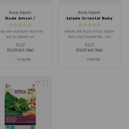
Buzzy Organic
Buzzy Organic
Rode Amsoi /
Salade Oriental Baby
osterdkool - Xotica
Leaf Mix - Xotica -
 Exotische Groenten
Exotische Groenten
oeg een exotische twist toe
Kweek zelf Buzzy Xotica Salade
aan je salades en
Baby Leaf Oriental Mix, een
oerbakgerechten met Buzzy
zorgvuldig samengestelde mix
€2,22
€2,22
tica Rode Amsoi. Deze rode
van jonge bladgroenten met
(
€2,69
Incl. btw)
(
€2,69
Incl. btw)
bladkool heeft een pittige
een rijk scala aan smaken: van
aak en kan meerdere malen
boterzacht tot pikant en
Vergelijk
Vergelijk
worden geoogst als je
nootachtig. Ideaal voor
oorzichtig dun snijdt. Amsoi
salades, als garnering of om
oeit zowel binnen als buiten
kort te wokken. De sla kan
en is bestand
meer