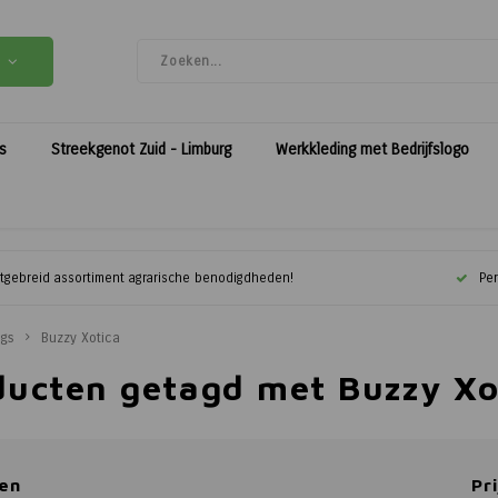
es
Streekgenot Zuid - Limburg
Werkkleding met Bedrijfslogo
itgebreid assortiment agrarische benodigdheden!
Per
ags
Buzzy Xotica
ducten getagd met Buzzy Xo
en
Pri