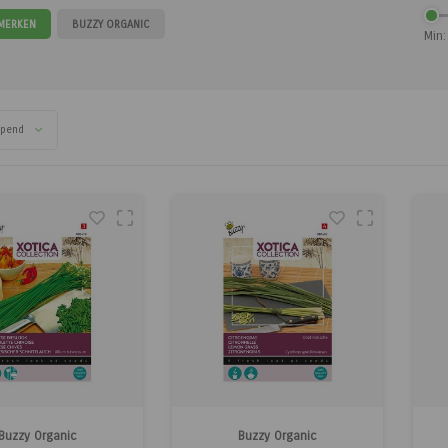
 MERKEN
BUZZY ORGANIC
Min:
opend
Buzzy Organic
Buzzy Organic