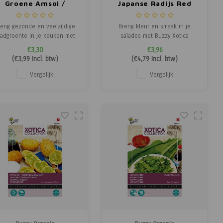
Groene Amsoi /
Japanse Radijs Red
osterdkool - Xotica
Impression - Xotica -
 Exotische Groenten
Exotische Groenten
reng gezonde en veelzijdige
Breng kleur en smaak in je
ladgroente in je keuken met
salades met Buzzy Xotica
Buzzy Xotica Groene Amsoi.
Chinese Radijs Red Impression
€3,30
€3,96
eze groene bladkool heeft
F1. Deze bijzondere radijs
(
€3,99
Incl. btw)
(
€4,79
Incl. btw)
een pittige smaak en kan
heeft een witte tot lichtgroene
meerdere keren worden
buitenkant en een sappige
Vergelijk
Vergelijk
oogst als je voorzichtig dun
roze binnenkant, met een
ijdt. Perfect voor salades en
milde, peperachtige smaak en
roerbakgerechten, geschikt
een knapperige textuur. De
voor z
flinke