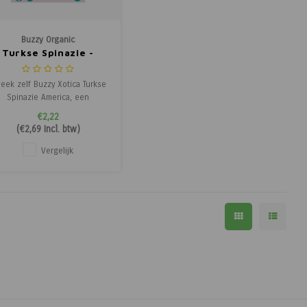
Buzzy Organic
Turkse Spinazie -
Xotica - Exotische
Groenten
eek zelf Buzzy Xotica Turkse
Spinazie America, een
smakelijke en stevige
€2,22
adgroente met donkergroen,
(
€2,69
Incl. btw)
avooiekoolachtig blad. Deze
eelzijdige groente is perfect
Vergelijk
om te wokken of kort te
smoren en combineert
uitstekend met
pannenkoekjes, pasta of
andere