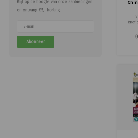
Blijf op de hoogte van onze aanbiedingen
Chin
Xoti
en ontvang €5,- korting.
V
knofl
gerech
Chin
(
meerjar
Abonneer
voor
omelet
Kweek 
buiten i
van ee