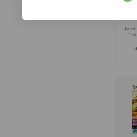
Pa
Xoti
Kweek 
Choi
kna
bladgroe
(
ro
w
stoof
langwerp
kern zi
als vull