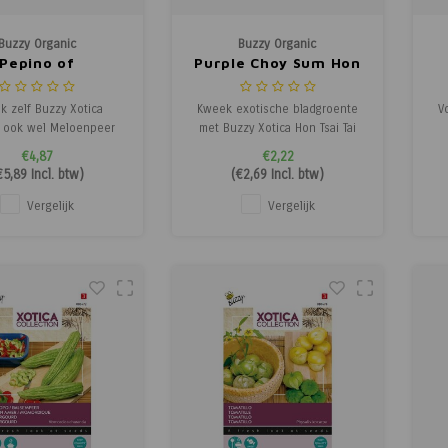
Buzzy Organic
Buzzy Organic
Pepino of
Purple Choy Sum Hon
npeer - Xotica -
Tsai Tai - Xotica -
M
ische Groenten
Exotische Groenten
-
 zelf Buzzy Xotica
Kweek exotische bladgroente
V
, ook wel Meloenpeer
met Buzzy Xotica Hon Tsai Tai
md, een sierlijke en
Choy Sum Purple, een familie
r
€4,87
€2,22
dige plant met zachte,
van Paksoi. Deze plant heeft
Xo
€5,89
Incl. btw)
(
€2,69
Incl. btw)
ruchten. De vruchten
paarse stelen en frisgroene
lijk in salades, als fruit
bladeren. De stengels zijn
sm
Vergelijk
Vergelijk
egekookt in ragouts.
zacht en vlezig, ideaal om kort
 kan binnenshuis of
te stomen, te roerbakken of te
v
las in potten worden
verwerken in salades.
gr
gekw