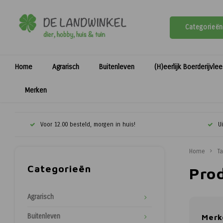
Categorieën
Home
Agrarisch
Buitenleven
(H)eerlijk Boerderijvle
Merken
Voor 12.00 besteld, morgen in huis!
U
Home
T
Categorieën
Pro
Agrarisch
Buitenleven
Merk