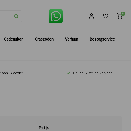
0
Cadeaubon
Graszoden
Verhuur
Bezorgservice
soonlijk advies!
Online & offline verkoop!
Prijs