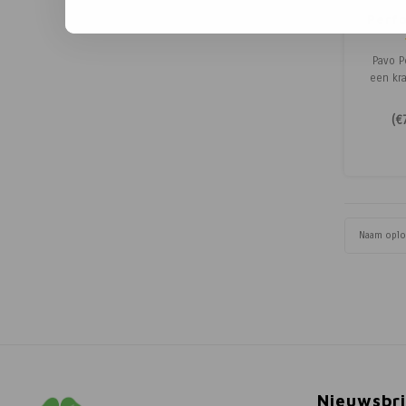
Perf
Pavo P
een kra
natu
antioxid
(
€
Voor to
prestat
h
Naam opl
Nieuwsbri