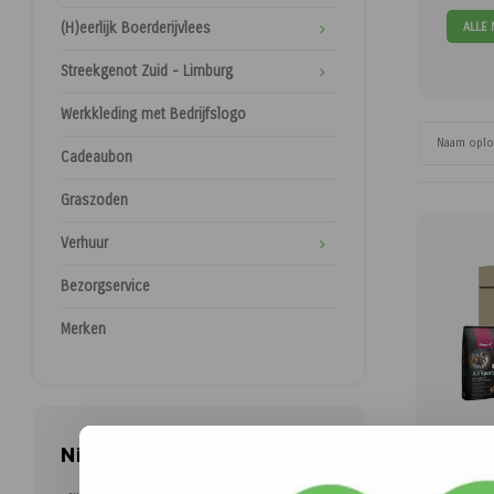
ALLE
(H)eerlijk Boerderijvlees
Streekgenot Zuid - Limburg
Werkkleding met Bedrijfslogo
Naam opl
Cadeaubon
Graszoden
Verhuur
Bezorgservice
Merken
Nieuwsbrief