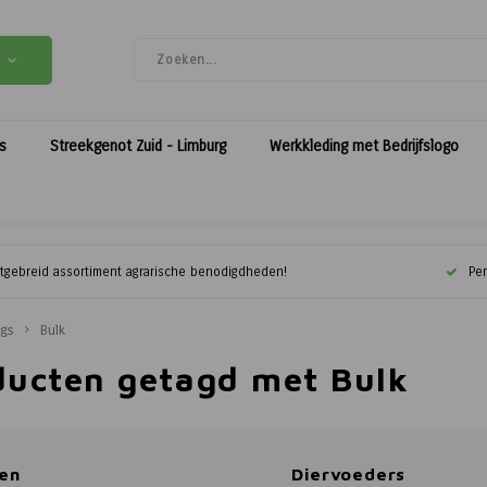
es
Streekgenot Zuid - Limburg
Werkkleding met Bedrijfslogo
itgebreid assortiment agrarische benodigdheden!
Per
ags
Bulk
ducten getagd met Bulk
en
Diervoeders