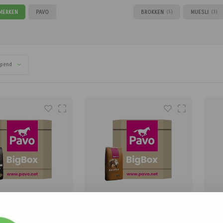
 MERKEN
PAVO
BROKKEN
MUESLI
(5)
(3)
opend
Pavo
Pavo