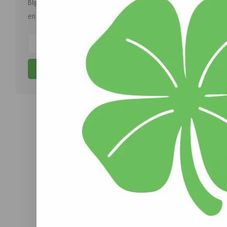
Blijf op de hoogte van onze aanbiedingen
All
en ontvang €5,- korting.
Pavo Al
comp
ene
antiox
(
€
s
Abonneer
uithoud
voor pa
t