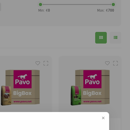
Min: €
0
Max: €
700
Pavo
Pavo