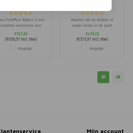
Pavo
Pavo
Podo Lac 725kg.
SportsFit 450kg.
avo Podo®Lac BigBox is een
Paarden die op midden of
complete merriebrok voor
zwaar niveau in de sport
achtige merries. Ondersteunt
lopen, hebben onder andere
€537,66
€476,01
gezonde ontwikkeling van
genoeg energie en eiwitten
(
€650,57
Incl. btw)
(
€575,97
Incl. btw)
eulen, melkgift en conditie
nodig om optimale
van de merrie.
sportprestaties te kunnen
Vergelijk
Vergelijk
leveren. Pavo SportsFit is dé
olierijke sportmuesli met een
gemiddelde energiewaarde
voor alle sportpaarden
Klantenservice
Mijn account