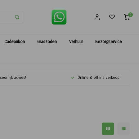
0
Cadeaubon
Graszoden
Verhuur
Bezorgservice
soonlijk advies!
Online & offline verkoop!