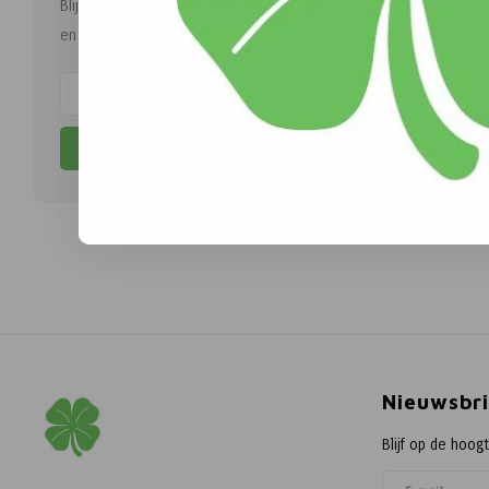
Blijf op de hoogte van onze aanbiedingen
en ontvang €5,- korting.
Abonneer
Nieuwsbri
Blijf op de hoog