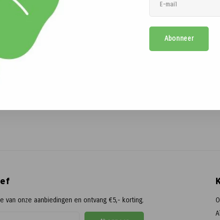
Abonneer
ef
te van onze aanbiedingen en ontvang €5,- korting.
O
A