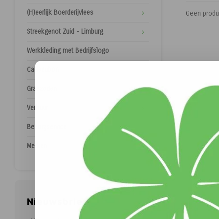
(H)eerlijk Boerderijvlees
Geen produ
Streekgenot Zuid - Limburg
Werkkleding met Bedrijfslogo
Cadeaubon
Graszoden
Verhuur
Bezorgservice
Merken
Nieuwsbrief