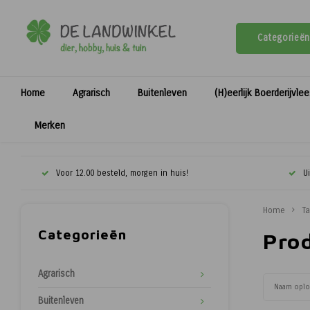
Categorieën
Home
Agrarisch
Buitenleven
(H)eerlijk Boerderijvle
Merken
Voor 12.00 besteld, morgen in huis!
U
Home
T
Categorieën
Pro
Agrarisch
Naam opl
Buitenleven