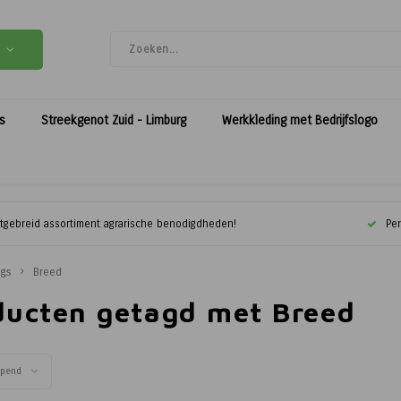
es
Streekgenot Zuid - Limburg
Werkkleding met Bedrijfslogo
itgebreid assortiment agrarische benodigdheden!
Per
ags
Breed
ducten getagd met Breed
opend