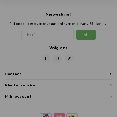
Poortg
Nieuwsbrief
Birth A
Blijf op de hoogte van onze aanbiedingen en ontvang €5,- korting.
Birth 
APS
Volg ons
Contact
Klantenservice
Mijn account