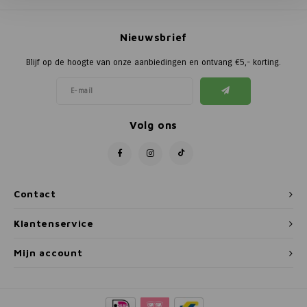
Poortg
Nieuwsbrief
Birth A
Blijf op de hoogte van onze aanbiedingen en ontvang €5,- korting.
Birth 
APS
Volg ons
Contact
Klantenservice
Mijn account