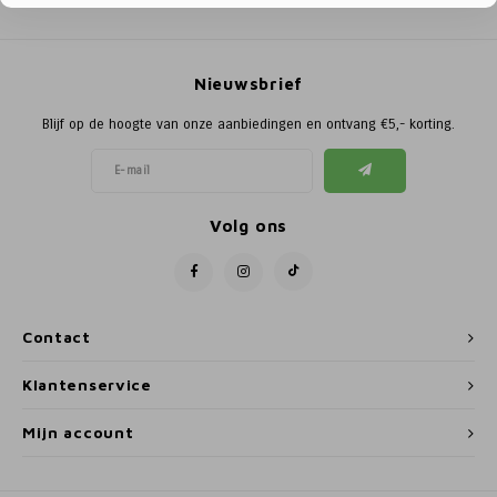
Poortg
Birth A
Nieuwsbrief
Birth 
Blijf op de hoogte van onze aanbiedingen en ontvang €5,- korting.
APS
Volg ons
Contact
Klantenservice
Mijn account