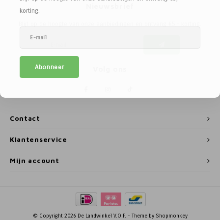
Nieuwsbrief
Paarden
Tuinvogels
Perman
Melkwi
Veterin
KI
Tuinh
Bloem
Siervo
Kinder
Vesten
Kastan
Afrast
Honing
korting.
Blijf op de hoogte van onze aanbiedingen en ontvang €5,- korting.
Pluimvee
Diervoeders - Hobbydieren
Afraste
Minera
Schee
Veterin
Kruide
Honden
Regenk
Kastan
Tuinga
Jam
Geit
Hobbydieren benodigdheden
Isolato
Klauwv
Messe
Divers
Dahlia
Stroois
High Vi
Robini
Prikkel
Thee, 
Abonneer
Volg ons
Hond
Vrijetijdsschoeisel
Verbin
Schee
Kweek
Sokke
Toegan
Gereed
Limbur
Onderdelen scheermachines
Werk & Vrijetijdskleding
Geree
Messe
Pootaa
Access
Veldhe
Moster
Contact
Schoeisel
Tuinmeubelen
Lint, d
Divers
Groen
Hekfr
Sappe
Klantenservice
Hygiëne & Reiniging
Houtpellets
Afraste
Moestu
Soepen
Mijn account
Transport
Afrastering
Huisdie
Stroop
Afrasteringsdraad
Haspel
Zoete 
© Copyright 2026 De Landwinkel V.O.F. - Theme by
Shopmonkey