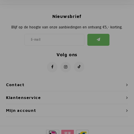
Poortg
Nieuwsbrief
Birth A
Blijf op de hoogte van onze aanbiedingen en ontvang €5,- korting.
Birth 
APS
Volg ons
Contact
Klantenservice
Mijn account