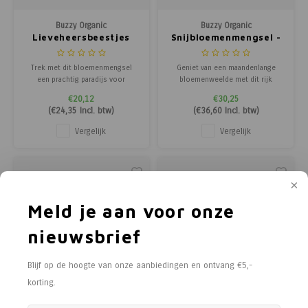
Buzzy Organic
Buzzy Organic
Lieveheersbeestjes
Snijbloemenmengsel -
Bloemenmengsel -
Groenbemester
Groenbemester
Trek met dit bloemenmengsel
Geniet van een maandenlange
een prachtig paradijs voor
bloemenweelde met dit rijk
lieveheersbeestjes aan. Het
gevulde eenjarige
€20,12
€30,25
mengsel bevat meer dan 20
snijbloemenmengsel. Het
(
€24,35
Incl. btw)
(
€36,60
Incl. btw)
verschillende bloemsoorten en is
verrassingspakket bevat diverse
speciaal samengesteld om deze
langstelige snijbloemsoorten,
Vergelijk
Vergelijk
nuttige insecten te lokken.
ideaal om te gebruiken in
Lieveheersbeestjes zijn niet
boeketten en andere
alleen leuk om te zien, oo
snijbloemtoepassingen. Pluk
keer op keer verse blo
Meld je aan voor onze
nieuwsbrief
Blijf op de hoogte van onze aanbiedingen en ontvang €5,-
korting.