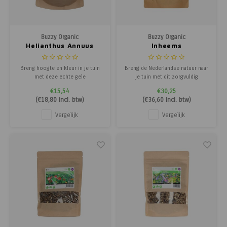
Poortg
Birth A
Buzzy Organic
Buzzy Organic
Helianthus Annuus
Inheems
Birth 
Giganteus -
Bloemenmengsel -
Groenbemester
Groenbemester
Breng hoogte en kleur in je tuin
Breng de Nederlandse natuur naar
APS
met deze echte gele
je tuin met dit zorgvuldig
reuzenzonnebloemen. Met hun
samengestelde bloemenmengsel.
€15,54
€30,25
enorme bloemen bovenop
Het bevat meer dan 15 soorten
(
€18,80
Incl. btw)
(
€36,60
Incl. btw)
stevige stelen zijn ze een
eenjarige en meerjarige inheemse
spectaculaire blikvanger. Deze
bloemen, die van nature
Vergelijk
Vergelijk
zonnebloemen kunnen wel meer
voorkomen in Nederland. Dit
dan 3mtr. hoog worden en geven
mengsel is niet alleen een lust
steeds één indrukwekkende
voor het oog, maar
bloem p