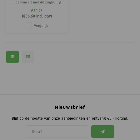
bloemenveld met dit zorgvuldig
samengestelde
€30,25
bloemenzaadmengsel. Het
(
€36,60
Incl. btw)
mengsel bevat veel verschillende
bloemsoorten, waardoor een
Vergelijk
kleurrijk en gevarieerd
bloementapijt ontstaat. Perfect
voor tuinen, borders en
bloemenpluktuine
Nieuwsbrief
Blijf op de hoogte van onze aanbiedingen en ontvang €5,- korting.