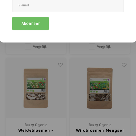
Buzzy Organic
Buzzy Organic
Veldbloemenmengsel -
Vlinderbloemen
Groenbemester
Mengsel -
Groenbemester
Breng kleur en leven in je tuin
Trek een rijke verscheidenheid
Abonneer
met dit veldbloemenmengsel van
aan nuttige insecten aan met dit
20 verschillende soorten. Het
schitterende
€36,65
€36,65
mengsel is ideaal voor plekken
bloemenzaadmengsel. Vooral
(
€44,35
Incl. btw)
(
€44,35
Incl. btw)
waar je niet teveel onderhoud wilt
vlinders, maar ook bijen en
doen, maar toch wilt genieten van
andere nuttige insecten, voelen
Vergelijk
Vergelijk
een prachtige bloemenweelde.
zich aangetrokken tot dit
Het bevat vooral eenjarige
mengsel. Het resultaat is een
zomerb
prachtige, levendige
bloemenweelde
Buzzy Organic
Buzzy Organic
Weidebloemen -
Wildbloemen Mengsel