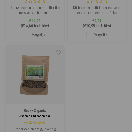
Groenbemester
- Groenbemester
Breng leven in je tuin met dit rijke
Dit bloementapijt is perfect voor
mengsel van inheemse
iedereen die een natuurlijke,
weidebloemen. Dit zaadmengsel
onderhoudsarme tuin wil met
€11,90
€9,05
bevat meer dan 25 verschillende
bloemen voor bijen, vlinders en
(
€14,40
Incl. btw)
(
€10,95
Incl. btw)
een- en meerjarige bloemen en
andere insecten. Geniet van een
kruiden, speciaal geselecteerd
rijk bloeiend tapijt dat elk jaar
Vergelijk
Vergelijk
om vlinders, bijen en andere
opnieuw verrast.
nuttige insecten aan te trekken.
Dankzij de g
Buzzy Organic
Zomerbloemen
Mengsel -
Groenbemester
Creëer een prachtig, levendig