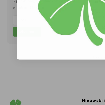
Blijf op de hoogte van onze aanbiedingen
Hond 
en ontvang €5,- korting.
Graanvr
vier s
lam & 
ASC-zalm
(
€
voedz
Abonneer
ge
Naam opl
Nieuwsbri