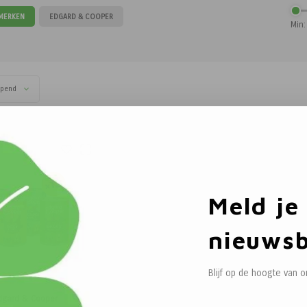
 MERKEN
EDGARD & COOPER
Min:
opend
Meld je
nieuwsb
Blijf op de hoogte van 
dgard & Cooper