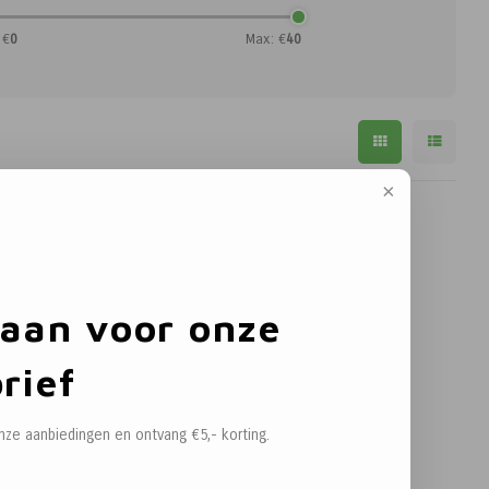
 €
0
Max: €
40
 aan voor onze
rief
onze aanbiedingen en ontvang €5,- korting.