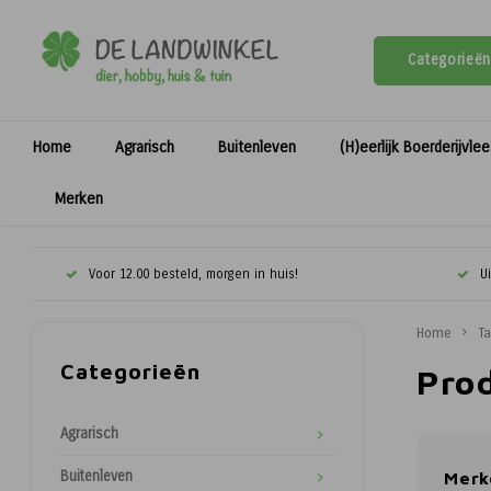
Categorieën
Home
Agrarisch
Buitenleven
(H)eerlijk Boerderijvle
Merken
Voor 12.00 besteld, morgen in huis!
U
Home
T
Categorieën
Pro
Agrarisch
Buitenleven
Merk