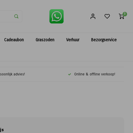
0
Cadeaubon
Graszoden
Verhuur
Bezorgservice
soonlijk advies!
Online & offline verkoop!
js