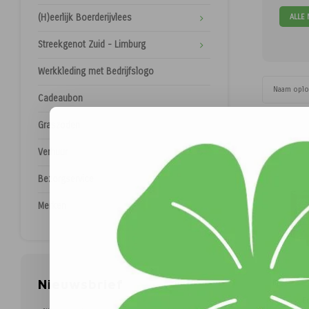
ALLE
(H)eerlijk Boerderijvlees
Streekgenot Zuid - Limburg
Werkkleding met Bedrijfslogo
Naam opl
Cadeaubon
Graszoden
Verhuur
Bezorgservice
Merken
Nieuwsbrief
E