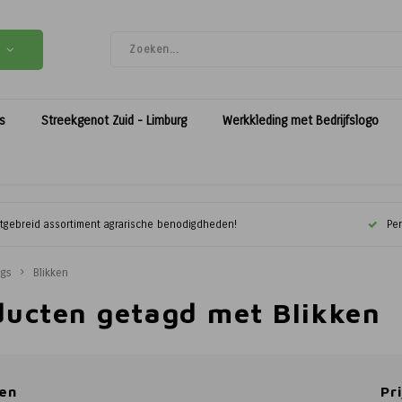
es
Streekgenot Zuid - Limburg
Werkkleding met Bedrijfslogo
itgebreid assortiment agrarische benodigdheden!
Per
ags
Blikken
ducten getagd met Blikken
en
Pri