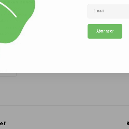
- Blikken Bundel
- E&C
ije bundel natvoer met
maken: kip & kalkoen,
rund, wild & eend en
€36,60
Abonneer
 & kalkoen. Natuurlijk,
44,29
Incl. btw)
aam en ideaal voor
voelige honden.
Vergelijk
opend
ef