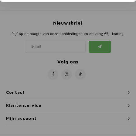
Poortg
Birth A
Nieuwsbrief
Birth 
Blijf op de hoogte van onze aanbiedingen en ontvang €5,- korting.
APS
Volg ons
Contact
Klantenservice
Mijn account