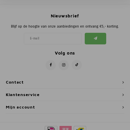
Poortg
Nieuwsbrief
Birth A
Blijf op de hoogte van onze aanbiedingen en ontvang €5,- korting.
Birth 
APS
Volg ons
Contact
Klantenservice
Mijn account