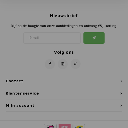
Poortg
Nieuwsbrief
Birth A
Blijf op de hoogte van onze aanbiedingen en ontvang €5,- korting.
Birth 
APS
Volg ons
Contact
Klantenservice
Mijn account