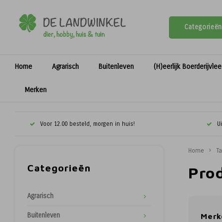
Categorieën
Home
Agrarisch
Buitenleven
(H)eerlijk Boerderijvle
Merken
Voor 12.00 besteld, morgen in huis!
U
Home
T
Categorieën
Pro
Agrarisch
Buitenleven
Merk