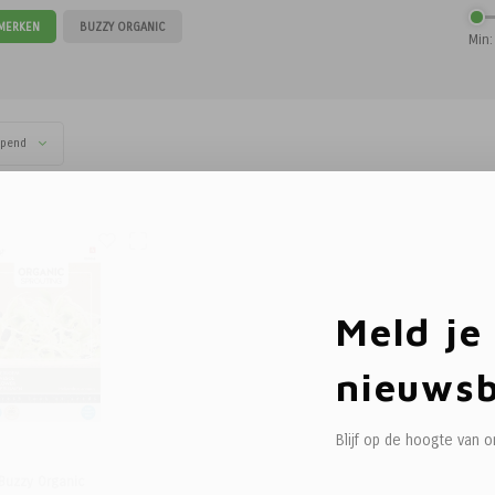
 MERKEN
BUZZY ORGANIC
Min:
opend
Meld je
nieuwsb
Blijf op de hoogte van 
Buzzy Organic