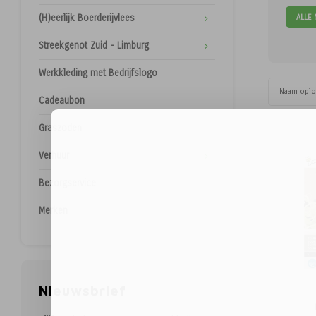
ALLE
(H)eerlijk Boerderijvlees
Streekgenot Zuid - Limburg
Werkkleding met Bedrijfslogo
Naam opl
Cadeaubon
Graszoden
Verhuur
Bezorgservice
Merken
Nieuwsbrief