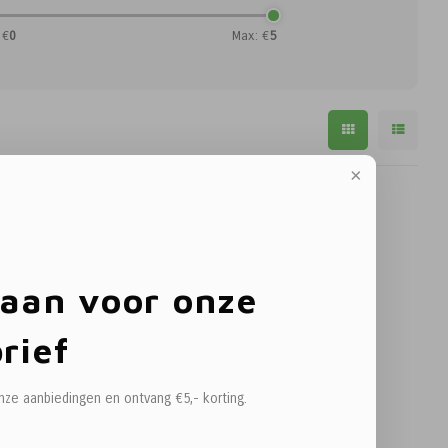
 €
0
Max: €
5
 aan voor onze
rief
onze aanbiedingen en ontvang €5,- korting.