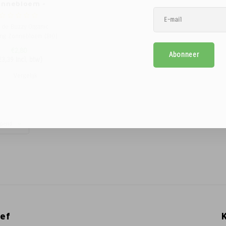
onnebloem -
nic Sprouting
 de Buzzy Organic
ing Zonnebloem (BIO)
eek je eenvoudig
€2,80
Abonneer
ogische zonnebloem
€3,39
Incl. btw)
n met een heerlijke
otachtige smaak,
Vergelijk
elijkbaar met verse
ebloempitten. Deze
roente groeit snel en
ijk met alleen water,
deaal voor gebru
opend
ef