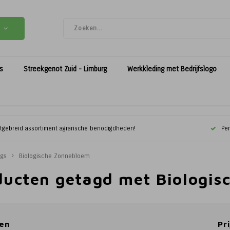
es
Streekgenot Zuid - Limburg
Werkkleding met Bedrijfslogo
itgebreid assortiment agrarische benodigdheden!
Per
ags
Biologische Zonnebloem
ducten getagd met Biologi
en
Pri