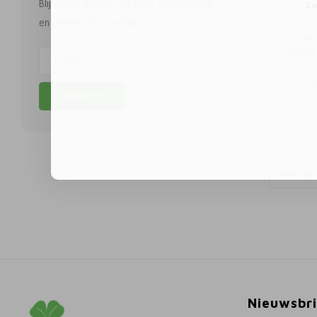
Blijf op de hoogte van onze aanbiedingen
Z
Orga
en ontvang €5,- korting.
Met
Sprout
kw
biol
(
kieme
Abonneer
no
verg
zonn
spruitg
makkel
i
Naam opl
Nieuwsbri