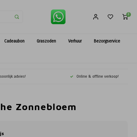
0
Cadeaubon
Graszoden
Verhuur
Bezorgservice
soonlijk advies!
Online & offline verkoop!
sche Zonnebloem
js