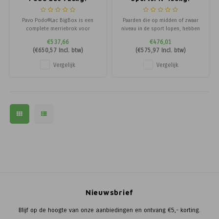
Pavo Podo®Lac BigBox is een
Paarden die op midden of zwaar
complete merriebrok voor
niveau in de sport lopen, hebben
drachtige merries. Ondersteunt
onder andere genoeg energie en
€537,66
€476,01
gezonde ontwikkeling van veulen,
eiwitten nodig om optimale
(
€650,57
Incl. btw)
(
€575,97
Incl. btw)
melkgift en conditie van de
sportprestaties te kunnen
merrie.
leveren. Pavo SportsFit is dé
Vergelijk
Vergelijk
olierijke sportmuesli met een
gemiddelde energiewaarde voor
alle sportpaarden
Nieuwsbrief
Blijf op de hoogte van onze aanbiedingen en ontvang €5,- korting.