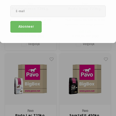
Pavo
Pavo
Performance 725kg.
Podo Grow 725kg.
Pavo Performance BigBox is een
Pavo Podo®Grow BigBox is een
krachtige sportbrok met
opfokbrok voor jonge paarden.
Abonneer
natuurlijke vitamine E,
Bevat hoogwaardige eiwitten,
€614,65
€657,65
antioxidanten en elektrolyten.
mineralen en antioxidanten voor
(
€743,73
Incl. btw)
(
€795,76
Incl. btw)
Voor toppaarden die maximale
gezonde groei en sterke botten.
prestaties leveren zonder te heet
Vergelijk
Vergelijk
te worden.
Pavo
Pavo
Podo Lac 725kg.
SportsFit 450kg.