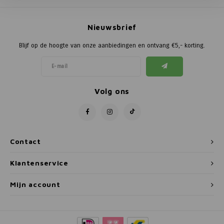
Poortg
Nieuwsbrief
Birth A
Blijf op de hoogte van onze aanbiedingen en ontvang €5,- korting.
Birth 
APS
Volg ons
Contact
Klantenservice
Mijn account