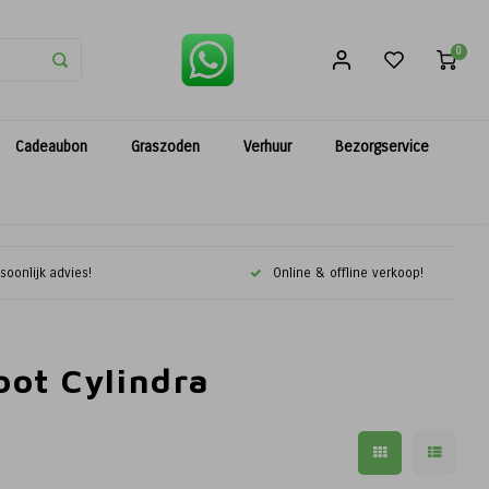
0
Cadeaubon
Graszoden
Verhuur
Bezorgservice
soonlijk advies!
Online & offline verkoop!
oot Cylindra