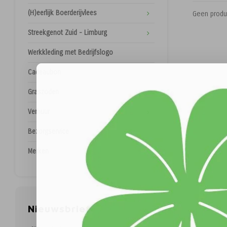
(H)eerlijk Boerderijvlees
Geen produ
Streekgenot Zuid - Limburg
Werkkleding met Bedrijfslogo
Cadeaubon
Graszoden
Verhuur
Bezorgservice
Merken
Nieuwsbrief