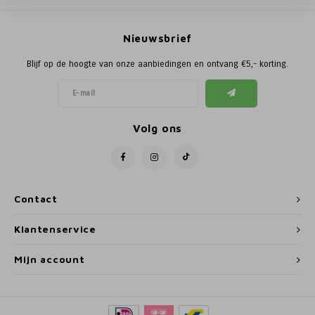
Poortg
Nieuwsbrief
Birth A
Blijf op de hoogte van onze aanbiedingen en ontvang €5,- korting.
Birth 
APS
Volg ons
Contact
Klantenservice
Mijn account