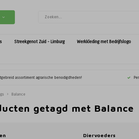
es
Streekgenot Zuid - Limburg
Werkkleding met Bedrijfslogo
itgebreid assortiment agrarische benodigdheden!
Per
ags
Balance
ducten getagd met Balance
en
Diervoeders