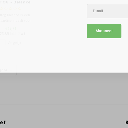
TOG - Balance
20kg.
rtog Balance is een
aardige muesli voor
atiepaarden, welke
€19,71
Abonneer
l is ontwikkeld om te
23,85
Incl. btw)
ien in alle dagelijks
digde vitaminen en
Vergelijk
en. Deze muesli heeft
verse samenstelling
ranen, wortelstukjes,
uiden en lijnzaa
opend
ef