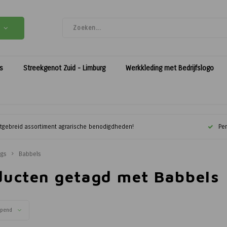
es
Streekgenot Zuid - Limburg
Werkkleding met Bedrijfslogo
itgebreid assortiment agrarische benodigdheden!
Per
ags
Babbels
ducten getagd met Babbels
opend