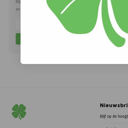
Blijf op de hoogte van onze aanbiedingen
en ontvang €5,- korting.
Abonneer
Nieuwsbri
Blijf op de hoog