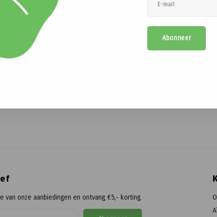
Abonneer
ef
te van onze aanbiedingen en ontvang €5,- korting.
O
A