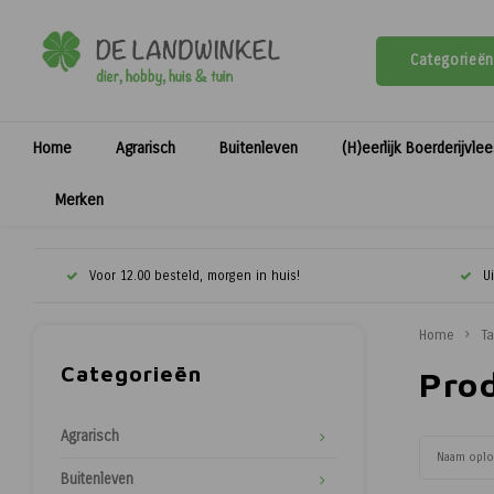
Categorieën
Home
Agrarisch
Buitenleven
(H)eerlijk Boerderijvle
Merken
Voor 12.00 besteld, morgen in huis!
U
Home
T
Categorieën
Pro
Agrarisch
Naam opl
Buitenleven