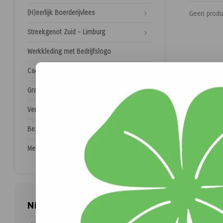
(H)eerlijk Boerderijvlees
Geen produ
Streekgenot Zuid - Limburg
Werkkleding met Bedrijfslogo
Cadeaubon
Graszoden
Verhuur
Bezorgservice
Merken
Nieuwsbrief