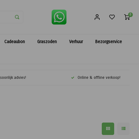
0
Cadeaubon
Graszoden
Verhuur
Bezorgservice
soonlijk advies!
Online & offline verkoop!