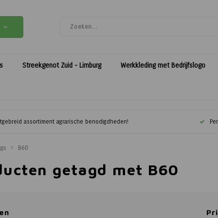
es
Streekgenot Zuid - Limburg
Werkkleding met Bedrijfslogo
itgebreid assortiment agrarische benodigdheden!
Per
ags
B60
ducten getagd met B60
en
Pri