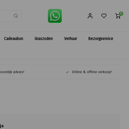
0
Cadeaubon
Graszoden
Verhuur
Bezorgservice
soonlijk advies!
Online & offline verkoop!
js