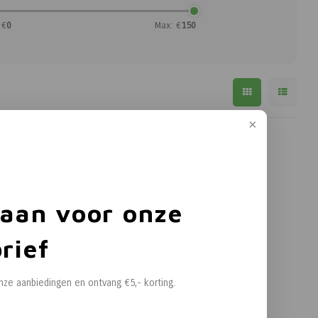
 €
0
Max: €
150
 aan voor onze
rief
onze aanbiedingen en ontvang €5,- korting.