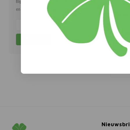
Blijf op de hoogte van onze aanbiedingen
en ontvang €5,- korting.
De B60 
de 12V 
Het acc
is gesch
(
€
tot 6k
Abonneer
ingebou
Het sc
gemakke
eenvo
Naam opl
Nieuwsbri