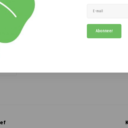
B60
is het instapmodel van
schrikdraadapparaten.
u schrikdraadapparaat
€114,88
Abonneer
ikt voor afrasteringen
139,00
Incl. btw)
m., en het heeft een
wde bliksemafleider.
Vergelijk
hrikdraadapparaat is
lijk te verplaatsen en
udig aan te sluiten
opend
ef