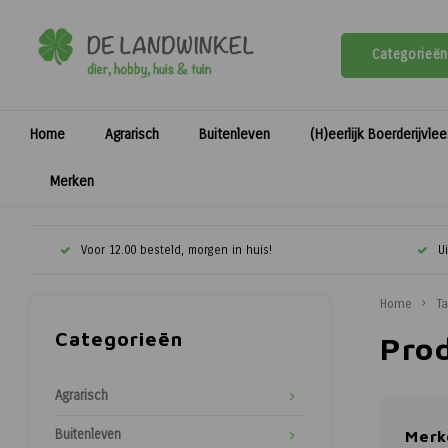
Categorieën
Home
Agrarisch
Buitenleven
(H)eerlijk Boerderijvle
Merken
Voor 12.00 besteld, morgen in huis!
U
Home
T
Categorieën
Pro
Agrarisch
Buitenleven
Merk