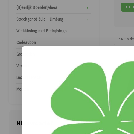
ALLE
(H)eerlijk Boerderijvlees
Streekgenot Zuid - Limburg
Werkkleding met Bedrijfslogo
Naam opl
Cadeaubon
Graszoden
Verhuur
Bezorgservice
Merken
Nieuwsbrief