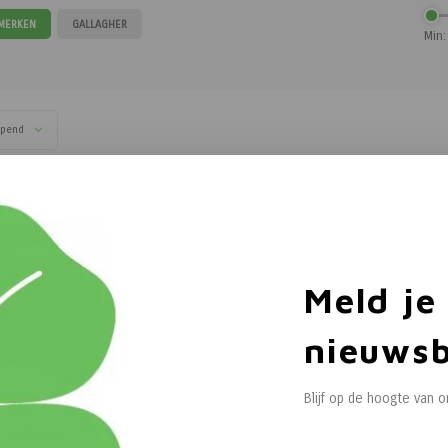
 MERKEN
GALLAGHER
Min:
opend
Meld je
nieuwsb
Blijf op de hoogte van 
Gallagher