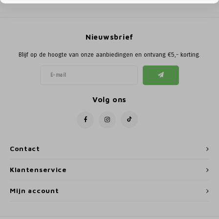
Poortg
Birth A
Nieuwsbrief
Birth 
Blijf op de hoogte van onze aanbiedingen en ontvang €5,- korting.
APS
Volg ons
Contact
Klantenservice
Mijn account