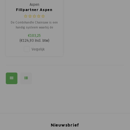
Aspen
Fillpartner Aspen
combihandle
De Combihandle Chainsaw is een
handig systeem waarbij de
brandstof en olie tegelijk
€103,25
meegenomen kan worden. In de
(
€124,93
Incl. btw)
handle past een 5 liter jerrycan
van Aspen. De handige Fillpartner
Vergelijk
vult uw tank aan totdat deze vol
zit en sluit zichzelf daarna af.
Hiermee w
Nieuwsbrief