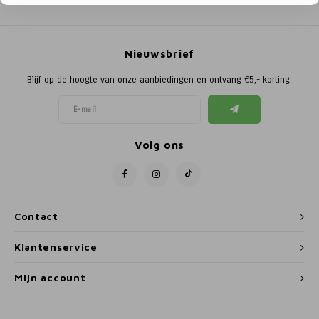
Poortg
Birth A
Nieuwsbrief
Birth 
Blijf op de hoogte van onze aanbiedingen en ontvang €5,- korting.
APS
Volg ons
Contact
Klantenservice
Mijn account