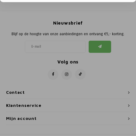
Poortg
Birth A
Nieuwsbrief
Birth 
Blijf op de hoogte van onze aanbiedingen en ontvang €5,- korting.
APS
Volg ons
Contact
Klantenservice
Mijn account