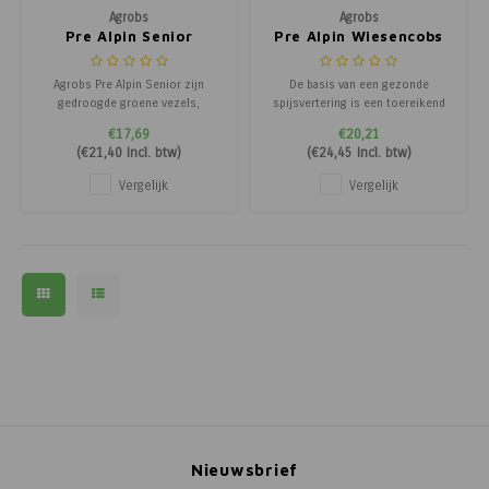
Agrobs
Agrobs
Pre Alpin Senior
Pre Alpin Wiesencobs
12,5kg.
20kg.
Agrobs Pre Alpin Senior zijn
De basis van een gezonde
gedroogde groene vezels,
spijsvertering is een toereikend
speciaal voor oude paarden of
en hoogwaardig basisvoer. Helaas
€17,69
€20,21
voor paarden die basisvoer niet
is er tegenwoordig een neiging
(
€21,40
Incl. btw)
(
€24,45
Incl. btw)
voldoende kunnen kauwen. De
om veel minder of geen basisvoer
vezellengte van ca. 3-20mm.
te gebruiken. Een gezond,
Vergelijk
Vergelijk
komt overeen met het gemalen
fysiologisch waardevol basisvoer
voer in een intact paardengebit.
blijft echter van essentieel
Pre Alpin Senior voor
belang. Als
Nieuwsbrief