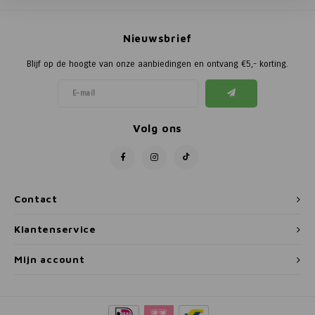
Poortg
Nieuwsbrief
Birth A
Blijf op de hoogte van onze aanbiedingen en ontvang €5,- korting.
Birth 
APS
Volg ons
Contact
Klantenservice
Mijn account