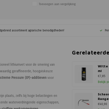
Toevoegen aan vergelijking
itgebreid assortiment agrarische benodigdheden!
Per
Gerelateerd
ioneel lithiumvet voor de smering van
Witte
ml
gwaardig geraffineerde, hoogviskeuze
€7,85
Extreme Pressure (EP)-additieven
voor
Bekijk p
Schaa
ijn plaats, zelfs bij hoge belastingen en
Range
tekende waterverdringende eigenschappen,
€40,90
n stoffige werkomgevingen
.