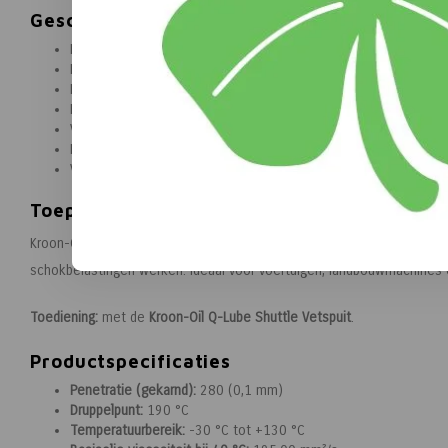
Geschikt voor
Lagers
Draaipunten
Landbouwmachines
Bouwmachines
Voertuigen
Machines onder zware belasting
Vochtige en stoffige werkomgevingen
Toepassing
Kroon-Oil Q-Lithep Grease EP2 is geschikt voor de smering van lagers
schokbelastingen werken. Ideaal voor voertuigen, landbouwmachines
Toediening:
met de
Kroon-Oil Q-Lube Shuttle Vetspuit
.
Productspecificaties
Penetratie (gekarnd):
280 (0,1 mm)
Druppelpunt:
190 °C
Temperatuurbereik:
-30 °C tot +130 °C