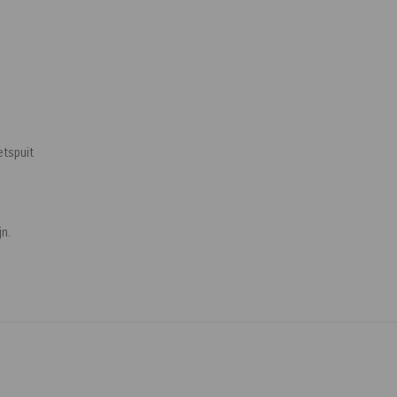
etspuit
n.