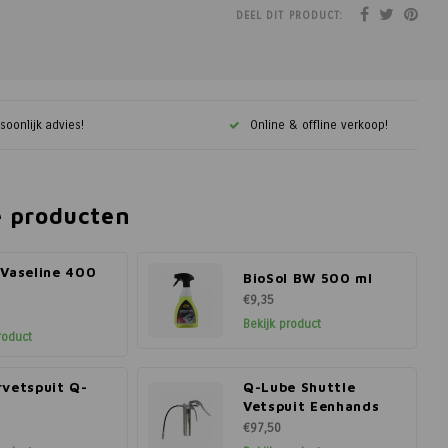
DEEL DIT PRODUCT:
soonlijk advies!
Online & offline verkoop!
e producten
 Vaseline 400
BioSol BW 500 ml
€9,35
Bekijk product
roduct
rvetspuit Q-
Q-Lube Shuttle
Vetspuit Eenhands
€97,50