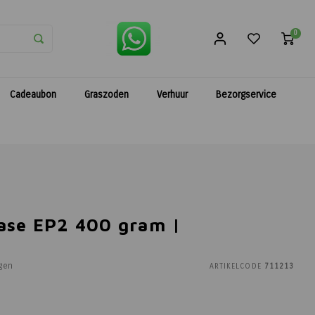
0
Cadeaubon
Graszoden
Verhuur
Bezorgservice
ase EP2 400 gram |
t
gen
ARTIKELCODE
711213