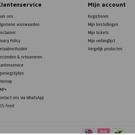
Klantenservice
Mijn account
ver ons
Registreren
lgemene voorwaarden
Mijn bestellingen
isclaimer
Mijn tickets
rivacy Policy
Mijn verlanglijst
etaalmethoden
Vergelijk producten
erzenden & retourneren
lantenservice
peningstijden
itemap
MP+
ontact ons via WhatsApp
SS-feed