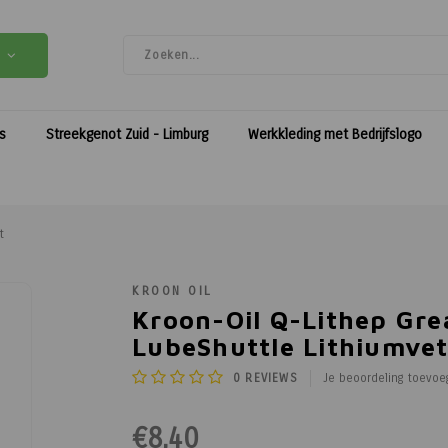
es
Streekgenot Zuid - Limburg
Werkkleding met Bedrijfslogo
t
KROON OIL
Kroon-Oil Q-Lithep Gre
LubeShuttle Lithiumve
0
REVIEWS
Je beoordeling toevoe
€8,40