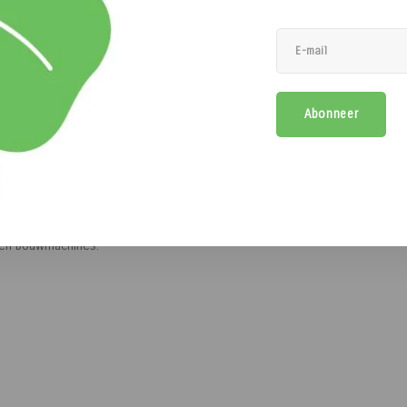
KROON OIL
Abonneer
 en draaipunten die onder zware en
 en bouwmachines.