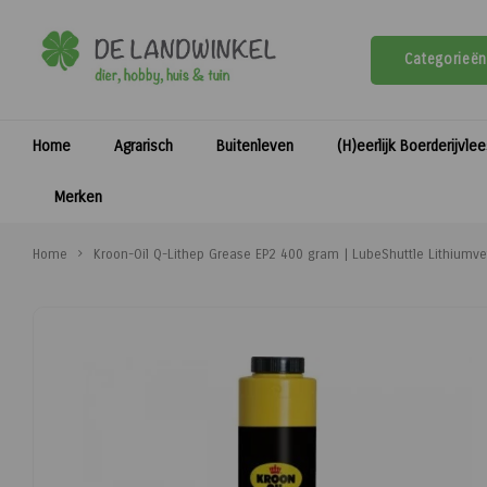
Categorieën
Home
Agrarisch
Buitenleven
(H)eerlijk Boerderijvle
Merken
Home
Kroon-Oil Q-Lithep Grease EP2 400 gram | LubeShuttle Lithiumve