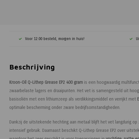
Voor 12.00 besteld, morgen in huis!
U
Beschrijving
Kroon-Oil Q-Lithep Grease EP2 400 gram
is een hoogwaardig multifunct
zwaarbelaste lagers en draaipunten. Het vet is samengesteld uit hoo
basisoliën met een lithiumzeep als verdikkingsmiddel en verrijkt met
optimale bescherming onder zware bedrijfsomstandigheden.
Dankzij de uitstekende hechting aan metaal blijft het vet langdurig op z
intensief gebruik. Daarnaast beschikt Q-Lithep Grease EP2 over uits
waardoor het zeer geschikt is voor toepassingen in
vochtige, natte e