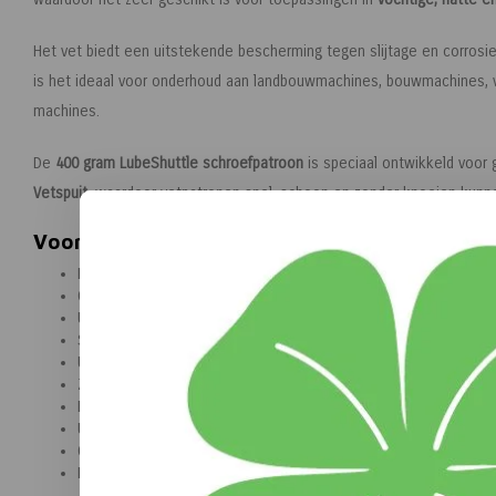
Het vet biedt een uitstekende bescherming tegen slijtage en corrosi
is het ideaal voor onderhoud aan landbouwmachines, bouwmachines, 
machines.
De
400 gram LubeShuttle schroefpatroon
is speciaal ontwikkeld voor
Vetspuit
, waardoor vetpatronen snel, schoon en zonder knoeien kunn
Voordelen van Kroon-Oil Q-Lithep Grease 
Hoogwaardig multifunctioneel lithiumvet
Geschikt voor zwaarbelaste lagers en draaipunten
Uitstekende Extreme Pressure (EP)-eigenschappen
Sterke hechting aan metaal
Uitstekende waterverdringing
Zeer goede stabiliteit
Beschermt tegen slijtage en corrosie
Uitstekende verpompbaarheid
Geschikt voor natte en stoffige werkomgevingen
LubeShuttle schroefpatroon van 400 gram