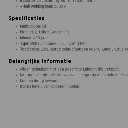
Basisolie viscositeit bij 40 °C:
195,00 mm²/s
4-ball welding load:
2600 N
Specificaties
Merk:
Kroon-Oil
Product:
Q-Lithep Grease EP2
Inhoud:
400 gram
Type:
Multifunctioneel lithiumvet (EP2)
Toediening:
LubeShuttle schroefpatroon voor Q-Lube Shuttle V
Belangrijke informatie
Alleen gebruiken met een geschikte
LubeShuttle vetspuit
.
Niet mengen met vetten waarvan de specificaties onbekend zij
Koel en droog bewaren.
Buiten bereik van kinderen houden.