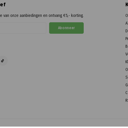
ef
te van onze aanbiedingen en ontvang €5,- korting.
O
A
Abonneer
D
P
B
V
K
O
S
G
C
R