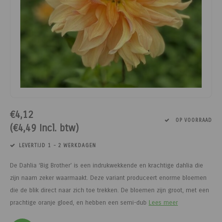
Paarden
Tuinvogels
Perman
Melkwi
Veterin
KI
Tuinh
Bloem
Siervo
Kinder
Vesten
Kastan
Afrast
Honing
Pluimvee
Diervoeders - Hobbydieren
Afraste
Minera
Schee
Veterin
Kruide
Honden
Regenk
Kastan
Tuinga
Jam
Geit
Hobbydieren benodigdheden
Isolato
Klauwv
Messe
Divers
Dahlia
Stroois
High Vi
Robini
Prikkel
Thee, 
Hond
Vrijetijdsschoeisel
Verbin
Schee
Kweek
Sokke
Toegan
Gereed
Limbur
Onderdelen scheermachines
Werk & Vrijetijdskleding
Geree
Messe
Pootaa
Access
Veldhe
Moster
€4,12
OP VOORRAAD
(€4,49 Incl. btw)
Schoeisel
Tuinmeubelen
Lint, d
Divers
Groen
Hekfr
Sappe
LEVERTIJD 1 - 2 WERKDAGEN
Hygiëne & Reiniging
Houtpellets
Afraste
Moestu
Soepen
De Dahlia ‘Big Brother’ is een indrukwekkende en krachtige dahlia die
Transport
Afrastering
Huisdie
Stroop
zijn naam zeker waarmaakt. Deze variant produceert enorme bloemen
die de blik direct naar zich toe trekken. De bloemen zijn groot, met een
Afrasteringsdraad
Haspel
Zoete 
prachtige oranje gloed, en hebben een semi-dub
Lees meer