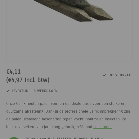
Paarden
Tuinvogels
Perman
Melkwi
Veterin
KI
Tuinh
Bloem
Siervo
Kinder
Vesten
Kastan
Afrast
Honing
Pluimvee
Diervoeders - Hobbydieren
Afraste
Minera
Schee
Veterin
Kruide
Honden
Regenk
Kastan
Tuinga
Jam
Geit
Hobbydieren benodigdheden
Isolato
Klauwv
Messe
Divers
Dahlia
Stroois
High Vi
Robini
Prikkel
Thee, 
Hond
Vrijetijdsschoeisel
Verbin
Schee
Kweek
Sokke
Toegan
Gereed
Limbur
Onderdelen scheermachines
Werk & Vrijetijdskleding
Geree
Messe
Pootaa
Access
Veldhe
Moster
€4,11
OP VOORRAAD
(€4,97 Incl. btw)
Schoeisel
Tuinmeubelen
Lint, d
Divers
Groen
Hekfr
Sappe
LEVERTIJD 1-8 WERKDAGEN
Hygiëne & Reiniging
Houtpellets
Afraste
Moestu
Soepen
Onze Celfix houten palen vormen de ideale basis voor een sterke en
Transport
Afrastering
Huisdie
Stroop
duurzame afrastering. Dankzij de professionele Celfix-impregnering zijn
de palen uitstekend beschermd tegen vocht, houtrot en insecten. Zo
Afrasteringsdraad
Haspel
Zoete 
bent u verzekerd van jarenlang gebruik, zelfs ond
Lees meer
VOOR 12:00 UUR BESTELD, MORGEN IN HUIS.