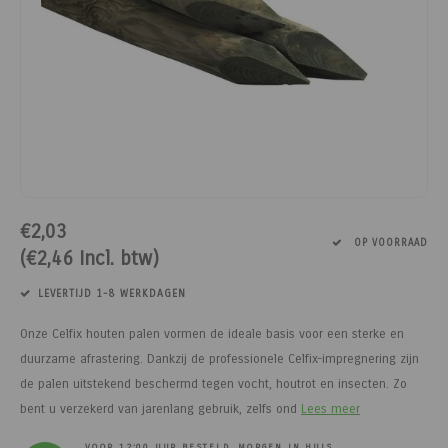
Paarden
Tuinvogels
Perman
Melkwi
Veterin
KI
Tuinh
Bloem
Siervo
Kinder
Vesten
Kastan
Afrast
Honing
Pluimvee
Diervoeders - Hobbydieren
Afraste
Minera
Schee
Veterin
Kruide
Honden
Regenk
Kastan
Tuinga
Jam
Geit
Hobbydieren benodigdheden
Isolato
Klauwv
Messe
Divers
Dahlia
Stroois
High Vi
Robini
Prikkel
Thee, 
Hond
Vrijetijdsschoeisel
Verbin
Schee
Kweek
Sokke
Toegan
Gereed
Limbur
Onderdelen scheermachines
Werk & Vrijetijdskleding
Geree
Messe
Pootaa
Access
Veldhe
Moster
€2,03
OP VOORRAAD
(€2,46 Incl. btw)
Schoeisel
Tuinmeubelen
Lint, d
Divers
Groen
Hekfr
Sappe
LEVERTIJD 1-8 WERKDAGEN
Hygiëne & Reiniging
Houtpellets
Afraste
Moestu
Soepen
Onze Celfix houten palen vormen de ideale basis voor een sterke en
Transport
Afrastering
Huisdie
Stroop
duurzame afrastering. Dankzij de professionele Celfix-impregnering zijn
de palen uitstekend beschermd tegen vocht, houtrot en insecten. Zo
Afrasteringsdraad
Haspel
Zoete 
bent u verzekerd van jarenlang gebruik, zelfs ond
Lees meer
VOOR 12:00 UUR BESTELD, MORGEN IN HUIS.