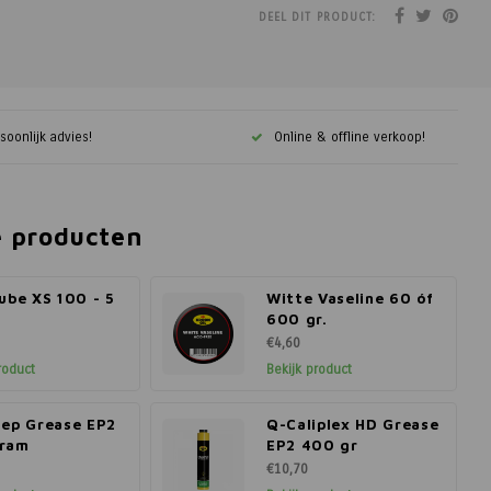
DEEL DIT PRODUCT:
soonlijk advies!
Online & offline verkoop!
e producten
ube XS 100 - 5
Witte Vaseline 60 óf
600 gr.
€4,60
roduct
Bekijk product
hep Grease EP2
Q-Caliplex HD Grease
ram
EP2 400 gr
€10,70