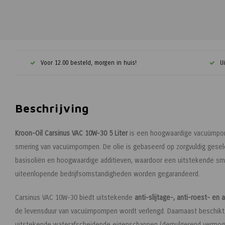
Voor 12.00 besteld, morgen in huis!
U
Beschrijving
Kroon-Oil Carsinus VAC 10W-30 5 Liter
is een hoogwaardige vacuümpomp
smering van vacuümpompen. De olie is gebaseerd op zorgvuldig gesel
basisoliën en hoogwaardige additieven, waardoor een uitstekende s
uiteenlopende bedrijfsomstandigheden worden gegarandeerd.
Carsinus VAC 10W-30 biedt uitstekende
anti-slijtage-, anti-roest- en
de levensduur van vacuümpompen wordt verlengd. Daarnaast beschikt d
uitstekende waterafscheidende eigenschappen (demulgerend vermoge