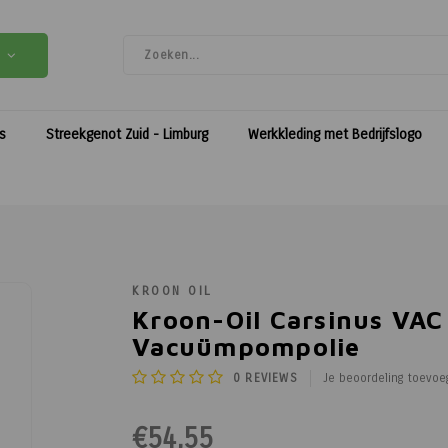
es
Streekgenot Zuid - Limburg
Werkkleding met Bedrijfslogo
KROON OIL
Kroon-Oil Carsinus VAC
Vacuümpompolie
0
REVIEWS
Je beoordeling toevoe
€54,55