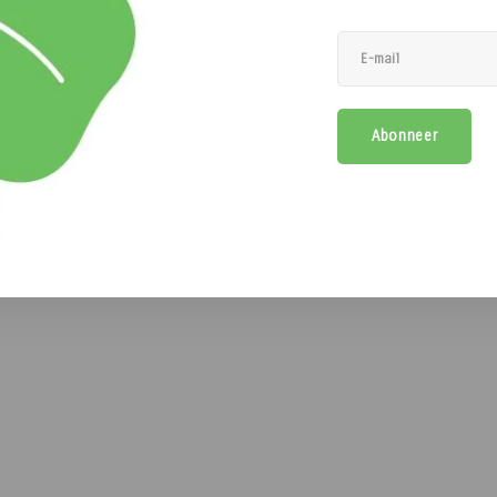
KROON OIL
ven
Abonneer
uümpompen waarbij minimaal een
HLP-olie
elsmering
. Gebruik altijd volgens de