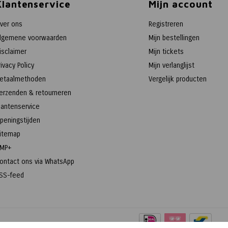
Klantenservice
Mijn account
ver ons
Registreren
lgemene voorwaarden
Mijn bestellingen
isclaimer
Mijn tickets
rivacy Policy
Mijn verlanglijst
etaalmethoden
Vergelijk producten
erzenden & retourneren
lantenservice
peningstijden
itemap
MP+
ontact ons via WhatsApp
SS-feed