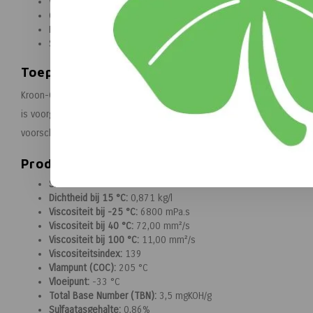
Vacuümpompen
Cartersmering
Nevelsmering
Systemen waarvoor minimaal een HLP-olie wordt voorgeschre
Toepassing
Kroon-Oil Carsinus VAC 10W-30 is geschikt voor de smering van vac
is voorgeschreven. Kan worden toegepast voor zowel
carter- als nev
voorschriften van de fabrikant van de installatie.
Productspecificaties
SAE:
10W-30
Dichtheid bij 15 °C:
0,871 kg/l
Viscositeit bij -25 °C:
6800 mPa.s
Viscositeit bij 40 °C:
72,00 mm²/s
Viscositeit bij 100 °C:
11,00 mm²/s
Viscositeitsindex:
139
Vlampunt (COC):
205 °C
Vloeipunt:
-33 °C
Total Base Number (TBN):
3,5 mgKOH/g
Sulfaatasgehalte:
0,86%