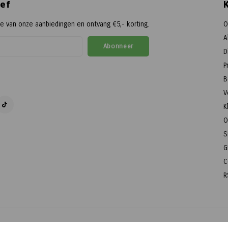
ef
te van onze aanbiedingen en ontvang €5,- korting.
O
A
Abonneer
D
P
B
V
K
O
S
G
C
R