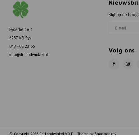
Nieuwsbri
Blijf op de hoog
Eyserheide 1
6287 NB Eys
043 408 23 55
Volg ons
info@delandwinkel.nl
© Copyright 2026 De Landwinkel V.O.F. - Theme by
Shopmonkey