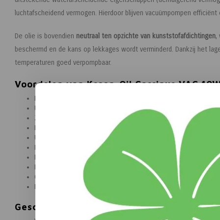
luchtafscheidend vermogen. Hierdoor blijven vacuümpompen efficiënt 
De olie is bovendien
neutraal ten opzichte van kunststofafdichtingen
,
beschermd en de kans op lekkages wordt verminderd. Dankzij het lage vl
temperaturen goed verpompbaar.
Voordelen van Kroon-Oil Carsinus VAC 10
Hoogwaardige vacuümpompolie
Uitstekende bescherming tegen slijtage
Zeer goede anti-roest- en anti-corrosiewerking
Hoge oxidatiestabiliteit
Uitstekend demulgerend vermogen
Effectieve antischuim- en luchtafscheidende eigenschappen
Neutraal ten opzichte van kunststofafdichtingen
Laag vloeipunt voor goede prestaties bij lage temperaturen
Geschikt voor carter- en nevelsmering
Inhoud van 5 liter
Geschikt voor