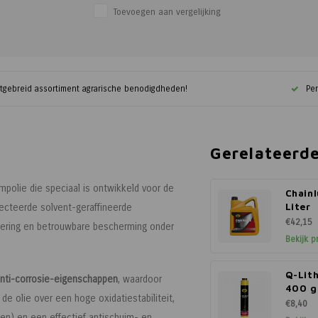
Toevoegen aan vergelijking
itgebreid assortiment agrarische benodigdheden!
Per
Gerelateerd
olie die speciaal is ontwikkeld voor de
Chainl
Liter
ecteerde solvent-geraffineerde
€42,15
mering en betrouwbare bescherming onder
Bekijk p
Q-Lit
 anti-corrosie-eigenschappen
, waardoor
400 g
e olie over een hoge oxidatiestabiliteit,
€8,40
n) en een effectief antischuim- en