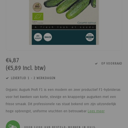
Paarden
Tuinvogels
Perman
Melkwi
Veterin
KI
Tuinh
Bloem
Siervo
Kinder
Vesten
Kastan
Afrast
Honing
Pluimvee
Diervoeders - Hobbydieren
Afraste
Minera
Schee
Veterin
Kruide
Honden
Regenk
Kastan
Tuinga
Jam
Geit
Hobbydieren benodigdheden
Isolato
Klauwv
Messe
Divers
Dahlia
Stroois
High Vi
Robini
Prikkel
Thee, 
Hond
Vrijetijdsschoeisel
Verbin
Schee
Kweek
Sokke
Toegan
Gereed
Limbur
€4,87
Onderdelen scheermachines
Werk & Vrijetijdskleding
Geree
Messe
Pootaa
Access
Veldhe
Moster
OP VOORRAAD
(€5,89 Incl. btw)
Schoeisel
Tuinmeubelen
Lint, d
Divers
Groen
Hekfr
Sappe
LEVERTIJD 1 - 2 WERKDAGEN
Hygiëne & Reiniging
Houtpellets
Afraste
Moestu
Soepen
Organic Augurk Profi F1 is een modern en zeer productief F1-hybrideras
voor het kweken van korte, stevige en knapperige augurken met een
Transport
Afrastering
Huisdie
Stroop
frisse smaak. Dit professionele ras staat bekend om zijn uitzonderlijk
hoge opbrengst, uniforme vruchten en betrouwbar
Lees meer
Afrasteringsdraad
Haspel
Zoete 
VOOR 12:00 UUR BESTELD, MORGEN IN HUIS.