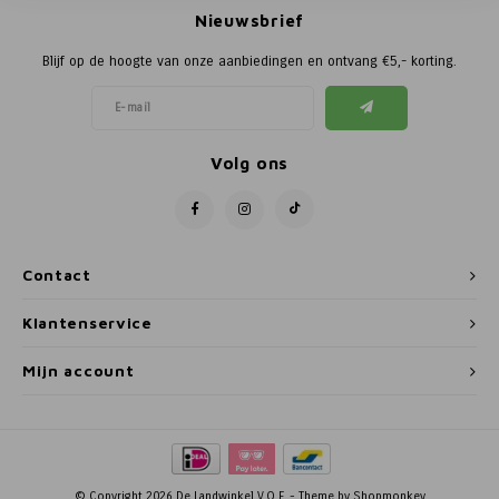
Poortg
Nieuwsbrief
Blijf op de hoogte van onze aanbiedingen en ontvang €5,- korting.
Birth A
Birth 
Volg ons
APS
Contact
Klantenservice
Mijn account
© Copyright 2026 De Landwinkel V.O.F. - Theme by
Shopmonkey