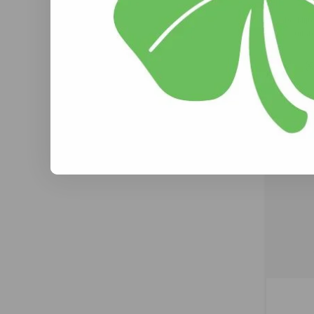
De Mijt
uits
paarden
zij
(
€
hoogwaa
bijzonde
vezels
optie m
extra 