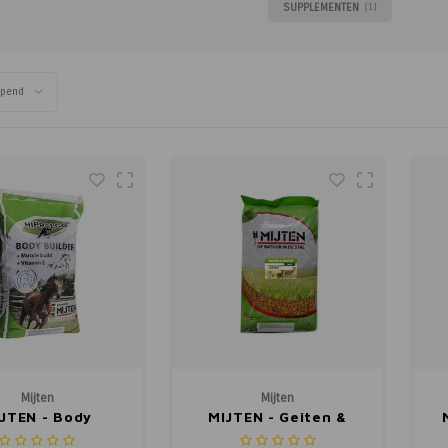
SUPPLEMENTEN
(1)
opend
Mijten
Mijten
JTEN - Body
MIJTEN - Geiten &
uilder 15kg.
Hertenmix 15kg.