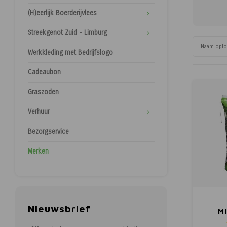
(H)eerlijk Boerderijvlees
Streekgenot Zuid - Limburg
Naam opl
Werkkleding met Bedrijfslogo
Cadeaubon
Graszoden
Verhuur
Bezorgservice
Merken
Nieuwsbrief
MI
B