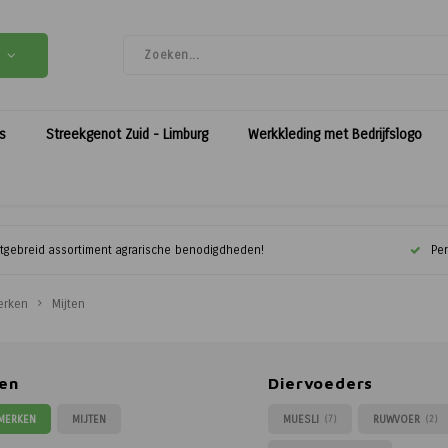
es
Streekgenot Zuid - Limburg
Werkkleding met Bedrijfslogo
itgebreid assortiment agrarische benodigdheden!
Per
erken
Mijten
en
Diervoeders
 MERKEN
MIJTEN
MUESLI
RUWVOER
(7)
(2)