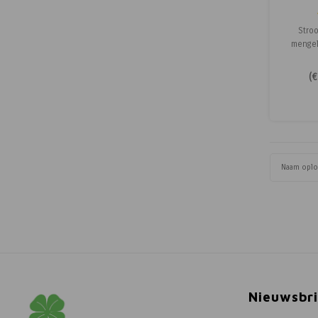
S
Stroo
mengel
zonne
(
€
klei
diversi
Naam opl
Nieuwsbri