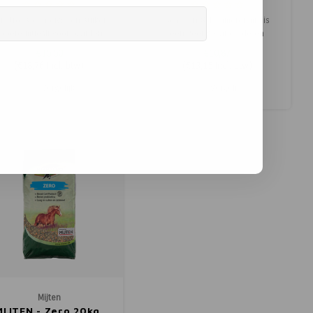
20kg.
Lammerenmix 15kg.
attro is een eiwit en suiker
Schapen & Lammerenmix is
obere muesli voor paarden
een zeer gevarieerde en
zoals Quarters, Fjorden,
smakelijke muesli voor
€15,50
€10,87
Ijslanders, Haflingers en
lammeren, ooien en rammen.
(
€18,76
Incl. btw)
(
€13,15
Incl. btw)
recreatiepony’s. Zij hebben
Schapen zijn herkauwers, wat
hun verteringsstelsel sterk
wil zeggen dat ze steeds een
Vergelijk
Vergelijk
twikkeld en zijn daardoor in
minimum aan ruwvoeder
staat om veel energie en
moeten opnemen.
eiwitten te halen uit hun
dagelijk
Mijten
MIJTEN - Zero 20kg.