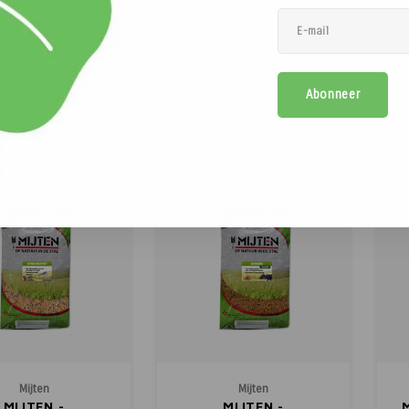
15kg.
14kg.
en Luzerne Mix is een
Opti-form is ruwvoer met
Qu
tekende keuze voor
probiotica bestaat uit
s
bezitters die op zoek
verschillende geselecteerde
€12,68
€18,14
n naar kwalitatief
grassen zoals Timothy, planten,
15,34
Incl. btw)
(
€21,95
Incl. btw)
Abonneer
rdig voer. Luzerne is
kruiden en levende
r rijk aan eiwitten en
gistbacteriën die de
Vergelijk
Vergelijk
, wat het een ideale
spijsvertering optimaal
on
aakt voor paarden die
ondersteunen/herstellen en is
voedingsstoffen nodig
melassevrij. De paarden
hebben,
kauwen ook langer, wat
evenee
Mijten
Mijten
MIJTEN -
MIJTEN -