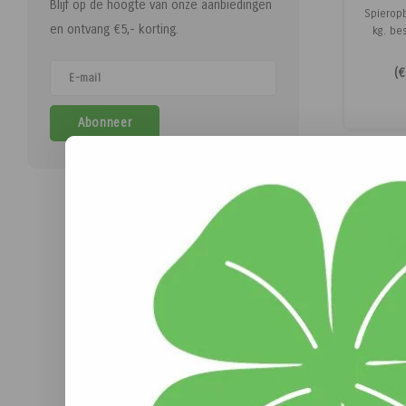
Blijf op de hoogte van onze aanbiedingen
Spierop
en ontvang €5,- korting.
kg. bes
rijstzeme
bo
(
€
spierop
bij pa
paarden
Abonneer
is een
amin
MIJTE