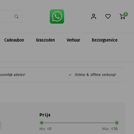
0
Cadeaubon
Graszoden
Verhuur
Bezorgservice
soonlijk advies!
Online & offline verkoop!
Prijs
Min: €
0
Max: €
30