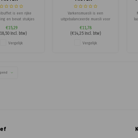
trooibuffet
Varkensmuesli 12.5kg.
ibuffet is een rijke
Varkensmuesli is een
ing en bevat stukjes
uitgebalanceerde muesli voor
la
pinda en mais,
hobbymatig gehouden varkens
€15,29
€11,78
bloempitten en veel
zoals hangbuikzwijnen,
18,50
Incl. btw)
(
€14,25
Incl. btw)
ne zaden voor een
everzwijnen en minivarkens.
ui
teit aan vogels in uw
Het voer is afgestemd op de
Vergelijk
Vergelijk
tuin.
natuurlijke behoeften van
gr
deze varkens in iedere
wa
levensfase en dit op basis van
zorgvuldig geselec
opend
ef