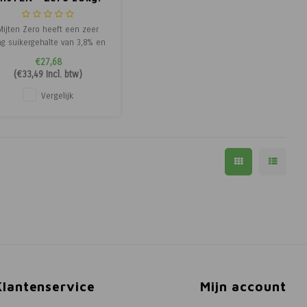
Mijten Zero heeft een zeer
ag suikergehalte van 3,8% en
zetmeelgehalte van 4,8%
€27,68
bestaat uit een zeer
(
€33,49
Incl. btw)
tgebreid, natuurgeoriënteerd
grondstoffenpallet. Hele
Vergelijk
anen worden vervangen door
ardevolle grondstoffen zoals
rode biet, zonnepitten,
luzerne, wor
Klantenservice
Mijn account