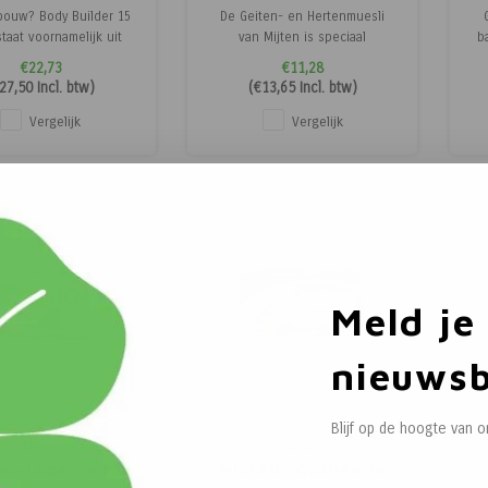
bouw? Body Builder 15
De Geiten- en Hertenmuesli
taat voornamelijk uit
van Mijten is speciaal
b
len en levert de juiste
samengesteld voor geiten en
€22,73
€11,28
uwstoffen om de
herten, ontworpen om te
pa
27,50
Incl. btw)
(
€13,65
Incl. btw)
bouw te ondersteunen
voorzien in hun
v
arden, zonder dat de
voedingsbehoeften. Dit muesli-
Vergelijk
Vergelijk
 te “fris” worden. Het
type voer bestaat uit een
 bron van essentiële
combinatie van hoogwaardige
ozuren, essentiële
granen, kruiden en gedroogde
vetzuren, v
ingrediënten, die zorgen
Meld je
nieuwsb
Blijf op de hoogte van 
Mijten
Mijten
N - Luzerne Mix
MIJTEN - Opti-Form