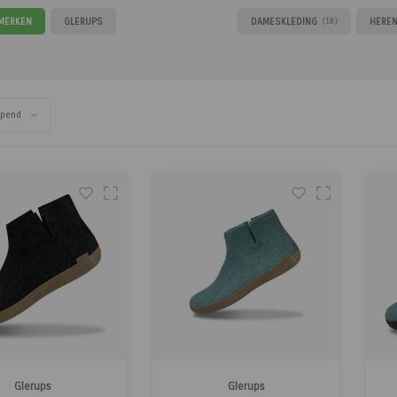
 MERKEN
GLERUPS
DAMESKLEDING
HEREN
(18)
opend
Glerups
Glerups