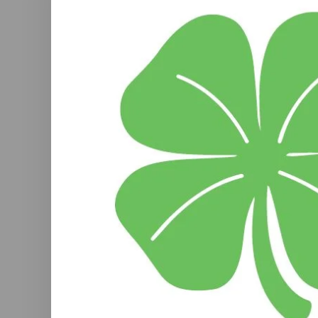
Gle
Rub
De Gler
model
Deze G
daaro
(
€
stappen.
met de r
geschi
Mocht j
willen 