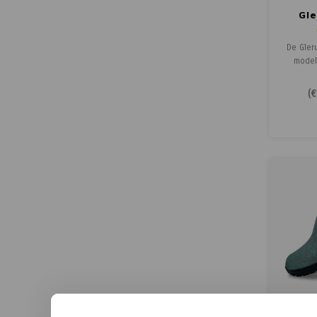
Gle
Rub
De Gler
model
Deze Gle
de enkel
(
€
aan d
panto
aantre
flexibe
om in t