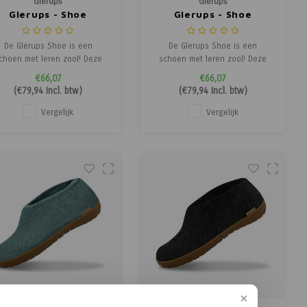
Glerups
Glerups
Glerups - Shoe
Glerups - Shoe
De Glerups Shoe is een
De Glerups Shoe is een
choen met leren zool! Deze
schoen met leren zool! Deze
lerups is flexibel en daarom
Glerups is flexibel en daarom
€66,07
€66,07
kkelijk om in te stappen. De
makkelijk om in te stappen. De
(
€79,94
Incl. btw)
(
€79,94
Incl. btw)
Glerups pantoffels met de
Glerups pantoffels met de
leren zool zijn voor
leren zool zijn voor
Vergelijk
Vergelijk
binnenshuis. Mocht je de
binnenshuis. Mocht je de
erups ook buitenshuis willen
Glerups ook buitenshuis willen
dragen, dan kun je beter
dragen, dan kun je beter
kiezen voor de
kiezen voor de