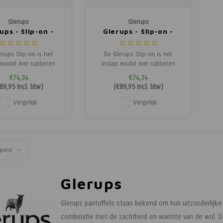
Glerups
Glerups
ups - Slip-on -
Glerups - Slip-on -
beren Zool -
Rubberen Zool -
Honey
Honey
erups Slip-on is het
De Glerups Slip-on is het
 model met rubberen
instap model met rubberen
ze Glerups is flexibel
zool! Deze Glerups is flexibel
€74,34
€74,34
om makkelijk om in te
en daarom makkelijk om in te
89,95
Incl. btw)
(
€89,95
Incl. btw)
 De Glerups pantoffels
stappen. De Glerups pantoffels
ubberen zool zijn ook
met de rubberen zool zijn ook
Vergelijk
Vergelijk
kt voor buitenshuis.
geschikt voor buitenshuis.
e ze meer binnenshuis
Mocht je ze meer binnenshuis
 dragen dan is de le
willen dragen dan is de le
opend
Glerups
Glerups pantoffels staan bekend om hun uitzonderlijke
combinatie met de zachtheid en warmte van de wol. De