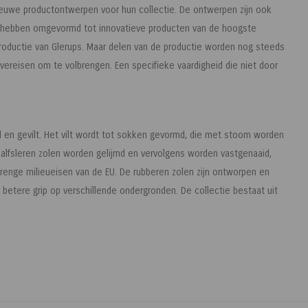
nieuwe productontwerpen voor hun collectie. De ontwerpen zijn ook
ze hebben omgevormd tot innovatieve producten van de hoogste
 productie van Glerups. Maar delen van de productie worden nog steeds
ereisen om te volbrengen. Een specifieke vaardigheid die niet door
 en gevilt. Het vilt wordt tot sokken gevormd, die met stoom worden
kalfsleren zolen worden gelijmd en vervolgens worden vastgenaaid,
renge milieueisen van de EU. De rubberen zolen zijn ontworpen en
etere grip op verschillende ondergronden. De collectie bestaat uit