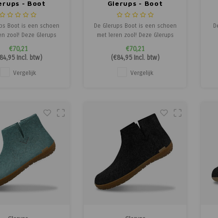
erups - Boot
Glerups - Boot
ps Boot is een schoen
De Glerups Boot is een schoen
D
en zool! Deze Glerups
met leren zool! Deze Glerups
it aan tot de enkels en
Boot sluit aan tot de enkels en
De
€70,21
€70,21
de inkeping aan de
door de inkeping aan de
de
84,95
Incl. btw)
(
€84,95
Incl. btw)
t kun je de pantoffel
zijkant kun je de pantoffel
toch eenvoudig
toch eenvoudig
Vergelijk
Vergelijk
kken. Deze Glerups is
aantrekken. Deze Glerups is
a
l en daarom makkelijk
flexibel en daarom makkelijk
f
e stappen. De Glerups
om in te stappen. De Glerups
o
pantoffels
pantoffels