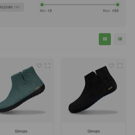
KLEDING
(18)
Min: €
0
Max: €
85
Glerups
Glerups