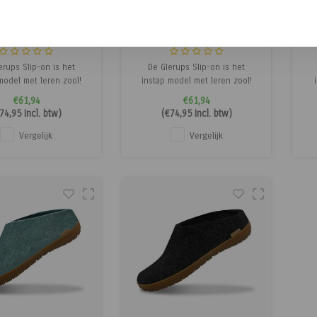
Glerups
Glerups
rups - Slip-on
Glerups - Slip-on
erups Slip-on is het
De Glerups Slip-on is het
model met leren zool!
instap model met leren zool!
lerups is flexibel en
Deze Glerups is flexibel en
z
€61,94
€61,94
m makkelijk om in te
daarom makkelijk om in te
e
74,95
Incl. btw)
(
€74,95
Incl. btw)
 De Glerups pantoffels
stappen. De Glerups pantoffels
st
 leren zool zijn voor
met de leren zool zijn voor
me
Vergelijk
Vergelijk
nshuis. Mocht je de
binnenshuis. Mocht je de
ook buitenshuis willen
Glerups ook buitenshuis willen
Mo
n, dan kun je beter
dragen, dan kun je beter
kiezen
kiezen