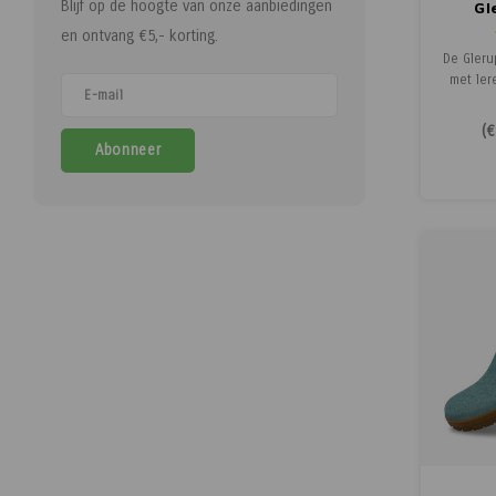
Blijf op de hoogte van onze aanbiedingen
Gl
en ontvang €5,- korting.
De Gleru
met ler
Boot slu
door 
(
€
zijkan
Abonneer
aantre
flexibe
om in t