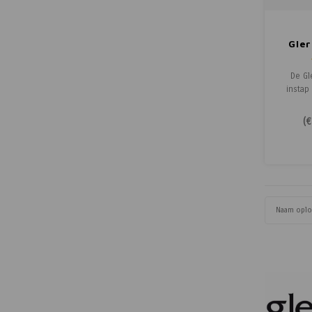
Gler
Rub
De Gl
instap
zool! De
en daar
(
€
stappen.
met de r
geschi
Mocht j
willen
Naam opl