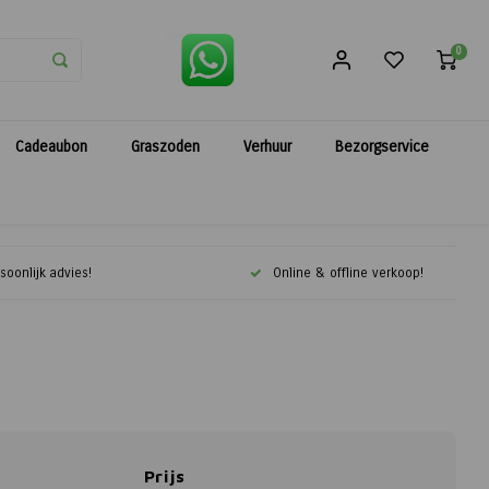
0
Cadeaubon
Graszoden
Verhuur
Bezorgservice
soonlijk advies!
Online & offline verkoop!
Prijs