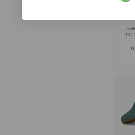
Gle
De Gl
instap 
Deze G
daaro
(
€
stappen.
met de
binne
Glerups 
drage