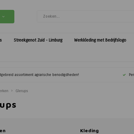
es
Streekgenot Zuid - Limburg
Werkkleding met Bedrijfslogo
itgebreid assortiment agrarische benodigdheden!
Per
erken
Glerups
rups
en
Kleding