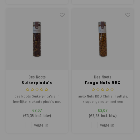
ideaal als tussendoortje bij een
balans van krokant en zacht, met
borrel, bij een
een rijke, kar
Des Noots
Des Noots
Suikerpinda's
Tango Nuts BBQ
Des Noots Suikerpinda’s zijn
Tango Nuts BBQ Chili zijn pittige,
heerlijke, krokante pinda’s met
knapperige noten met een
een zoete suikerlaag. Deze
onweerstaanbare barbecuesmaak.
€3,07
€3,07
onweerstaanbare snack
Deze smaakvolle mix combineert
(
€3,35
Incl. btw)
(
€3,35
Incl. btw)
combineert de romige smaak van
een volle, hartige chili-kruiding
pinda’s met een knapperige
met de natuurlijke rijkdom van
Vergelijk
Vergelijk
suikercoating, waardoor iedere
geroosterde noten. Perfect voor
hap een plezierige smaakexplosie
liefhebbers van een snack met
is. Perfect voor bij de
een ki