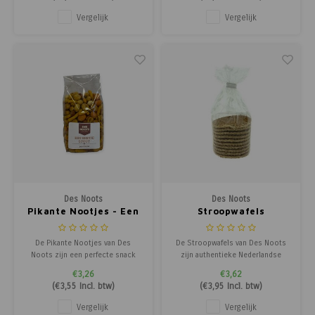
een stevige, krokante textuur
een stevige, krokante textuur
met een subtiele, pittige smaak
met een subtiele, pittige smaak
Vergelijk
Vergelijk
die langzaam opbouwt. Ze zijn
die langzaam opbouwt. Ze zijn
ideaal als tussendoortje bij een
ideaal als tussendoortje bij een
borrel, bij een
borrel, bij een
Des Noots
Des Noots
Pikante Nootjes - Een
Stroopwafels
Beetje Stout
De Pikante Nootjes van Des
De Stroopwafels van Des Noots
Noots zijn een perfecte snack
zijn authentieke Nederlandse
voor wie van een beetje pit
lekkernijen bestaande uit twee
€3,26
€3,62
houdt. Deze noten combineren
dunne, knapperige wafels met een
(
€3,55
Incl. btw)
(
€3,95
Incl. btw)
een stevige, krokante textuur
zachte, zoete stroopvulling
met een subtiele, pittige smaak
ertussen. Deze traditionele
Vergelijk
Vergelijk
die langzaam opbouwt. Ze zijn
traktatie biedt een perfecte