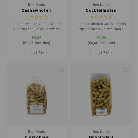
Des Noots
Des Noots
Cashewnoten
Cocktailnoten
De cashewnoten van Des Noots
De Cocktailnoten van Des Noots
zijn een heerlijke en voedzame
zijn een heerlijke, veelzijdige
snack, ideaal voor tussendoor of
snackmix voor elke gelegenheid.
€3,62
€4,04
als toevoeging aan diverse
Deze nootjes combineren
(
€3,95
Incl. btw)
(
€4,40
Incl. btw)
gerechten. Deze noten zijn
verschillende notensoorten en
bekend om hun romige smaak en
geven een perfecte balans tussen
Vergelijk
Vergelijk
knapperige textuur. Ze zijn rijk
romige en knapperige texturen.
aan onverzadigde vetten, eiwitten
Ideaal als borrelnoot,
en minerale
tussendoortje of om
Des Noots
Des Noots
Dipstokjes
Doppinda's