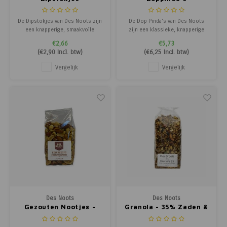
De Dipstokjes van Des Noots zijn
De Dop Pinda's van Des Noots
een knapperige, smaakvolle
zijn een klassieke, knapperige
snack die ideaal is om te dippen
snack die geliefd is bij jong en
€2,66
€5,73
in sauzen, smeersels of dips.
oud. Deze pinda’s worden met
(
€2,90
Incl. btw)
(
€6,25
Incl. btw)
Perfect voor bij de borrel, als
zorg geselecteerd en behouden
tussendoortje of als aanvulling
hun natuurlijke smaak en bite,
Vergelijk
Vergelijk
op feestjes en hapjesbuffetten.
perfect als tussendoortje,
Hun lichte en krokante structuur
borrelnoot of voor bij feestjes.
maa
Des Noots
Des Noots
Gezouten Nootjes -
Granola - 35% Zaden &
Een Beetje Ondeugend
Noten