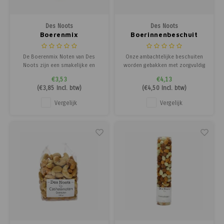
Poortg
Des Noots
Des Noots
Birth A
Boerenmix
Boerinnenbeschuit
Birth 
De Boerenmix Noten van Des
Onze ambachtelijke beschuiten
Noots zijn een smakelijke en
worden gebakken met zorgvuldig
veelzijdige notenmix voor iedere
geselecteerde tarwebloem en
APS
€3,53
€4,13
gelegenheid. Deze mix
verrijkt met een royale mix van
(
€3,85
Incl. btw)
(
€4,50
Incl. btw)
combineert verschillende
sesamzaad en zonnebloempitten.
soorten noten voor een perfecte
Het resultaat is een heerlijk
Vergelijk
Vergelijk
balans tussen romige en
knapperig en voedzaam beschuit
knapperige texturen en een rijke,
met een volle, nootachtige
volle smaak. Ideaal als gezon
smaak.