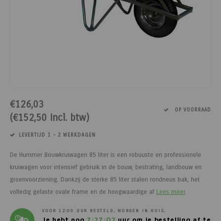
Paarden
Tuinvogels
Perman
Melkwi
Veterin
KI
Tuinh
Bloem
Siervo
Kinder
Vesten
Kastan
Afrast
Honing
Pluimvee
Diervoeders - Hobbydieren
Afraste
Minera
Schee
Veterin
Kruide
Honden
Regenk
Kastan
Tuinga
Jam
Geit
Hobbydieren benodigdheden
Isolato
Klauwv
Messe
Divers
Dahlia
Stroois
High Vi
Robini
Prikkel
Thee, 
Hond
Vrijetijdsschoeisel
Verbin
Schee
Kweek
Sokke
Toegan
Gereed
Limbur
€126,03
Onderdelen scheermachines
Werk & Vrijetijdskleding
Geree
Messe
Pootaa
Access
Veldhe
Moster
OP VOORRAAD
(€152,50 Incl. btw)
Schoeisel
Tuinmeubelen
Lint, d
Divers
Groen
Hekfr
Sappe
LEVERTIJD 1 - 2 WERKDAGEN
Hygiëne & Reiniging
Houtpellets
Afraste
Moestu
Soepen
De Hummer Bouwkruiwagen 85 liter is een robuuste en professionele
kruiwagen voor intensief gebruik in de bouw, bestrating, landbouw en
Transport
Afrastering
Huisdie
Stroop
groenvoorziening. Dankzij de sterke 85 liter stalen rondneus bak, het
volledig gelaste ovale frame en de hoogwaardige af
Lees meer
Afrasteringsdraad
Haspel
Zoete 
VOOR 12:00 UUR BESTELD, MORGEN IN HUIS.
Je hebt nog
7:27:02
uur om je bestelling af te