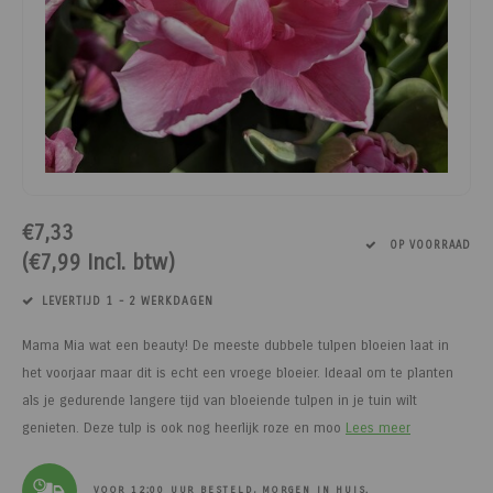
Paarden
Tuinvogels
Perman
Melkwi
Veterin
KI
Tuinh
Bloem
Siervo
Kinder
Vesten
Kastan
Afrast
Honing
Pluimvee
Diervoeders - Hobbydieren
Afraste
Minera
Schee
Veterin
Kruide
Honden
Regenk
Kastan
Tuinga
Jam
Geit
Hobbydieren benodigdheden
Isolato
Klauwv
Messe
Divers
Dahlia
Stroois
High Vi
Robini
Prikkel
Thee, 
Hond
Vrijetijdsschoeisel
Verbin
Schee
Kweek
Sokke
Toegan
Gereed
Limbur
€7,33
Onderdelen scheermachines
Werk & Vrijetijdskleding
Geree
Messe
Pootaa
Access
Veldhe
Moster
OP VOORRAAD
(€7,99 Incl. btw)
Schoeisel
Tuinmeubelen
Lint, d
Divers
Groen
Hekfr
Sappe
LEVERTIJD 1 - 2 WERKDAGEN
Hygiëne & Reiniging
Houtpellets
Afraste
Moestu
Soepen
Mama Mia wat een beauty! De meeste dubbele tulpen bloeien laat in
het voorjaar maar dit is echt een vroege bloeier. Ideaal om te planten
Transport
Afrastering
Huisdie
Stroop
als je gedurende langere tijd van bloeiende tulpen in je tuin wilt
genieten. Deze tulp is ook nog heerlijk roze en moo
Lees meer
Afrasteringsdraad
Haspel
Zoete 
VOOR 12:00 UUR BESTELD, MORGEN IN HUIS.