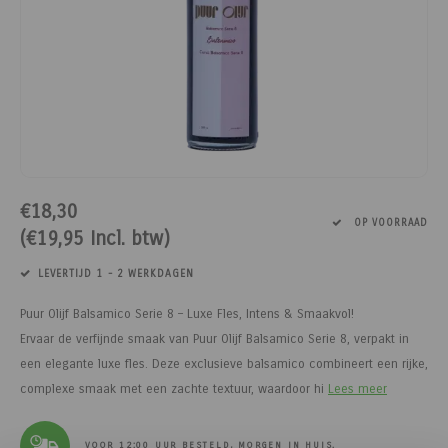
Paarden
Tuinvogels
Perman
Melkwi
Veterin
KI
Tuinh
Bloem
Siervo
Kinder
Vesten
Kastan
Afrast
Honing
Pluimvee
Diervoeders - Hobbydieren
Afraste
Minera
Schee
Veterin
Kruide
Honden
Regenk
Kastan
Tuinga
Jam
Geit
Hobbydieren benodigdheden
Isolato
Klauwv
Messe
Divers
Dahlia
Stroois
High Vi
Robini
Prikkel
Thee, 
Hond
Vrijetijdsschoeisel
Verbin
Schee
Kweek
Sokke
Toegan
Gereed
Limbur
€18,30
Onderdelen scheermachines
Werk & Vrijetijdskleding
Geree
Messe
Pootaa
Access
Veldhe
Moster
OP VOORRAAD
(€19,95 Incl. btw)
Schoeisel
Tuinmeubelen
Lint, d
Divers
Groen
Hekfr
Sappe
LEVERTIJD 1 - 2 WERKDAGEN
Hygiëne & Reiniging
Houtpellets
Afraste
Moestu
Soepen
Puur Olijf Balsamico Serie 8 – Luxe Fles, Intens & Smaakvol!
Ervaar de verfijnde smaak van Puur Olijf Balsamico Serie 8, verpakt in
Transport
Afrastering
Huisdie
Stroop
een elegante luxe fles. Deze exclusieve balsamico combineert een rijke,
complexe smaak met een zachte textuur, waardoor hi
Lees meer
Afrasteringsdraad
Haspel
Zoete 
VOOR 12:00 UUR BESTELD, MORGEN IN HUIS.