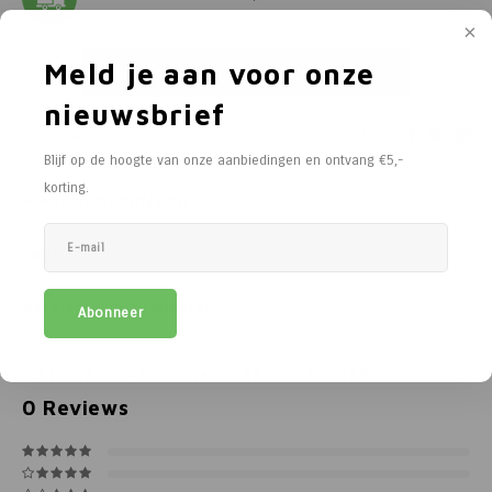
Poortg
Birth A
Meld je aan voor onze
Toevoegen aan winkelwagen
nieuwsbrief
Birth 
DELEN:
Toevoegen aan vergelijking
Blijf op de hoogte van onze aanbiedingen en ontvang €5,-
APS
korting.
Productomschrijving
Tags
Gerelateerde producten
Abonneer
0
STERREN OP BASIS VAN
0
BEOORDELINGEN
0
Reviews