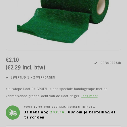
Paarden
Tuinvogels
Perman
Melkwi
Veterin
KI
Tuinh
Bloem
Siervo
Kinder
Vesten
Kastan
Afrast
Honing
Pluimvee
Diervoeders - Hobbydieren
Afraste
Minera
Schee
Veterin
Kruide
Honden
Regenk
Kastan
Tuinga
Jam
Geit
Hobbydieren benodigdheden
Isolato
Klauwv
Messe
Divers
Dahlia
Stroois
High Vi
Robini
Prikkel
Thee, 
Hond
Vrijetijdsschoeisel
Verbin
Schee
Kweek
Sokke
Toegan
Gereed
Limbur
€2,10
Onderdelen scheermachines
Werk & Vrijetijdskleding
Geree
Messe
Pootaa
Access
Veldhe
Moster
OP VOORRAAD
(€2,29 Incl. btw)
Schoeisel
Tuinmeubelen
Lint, d
Divers
Groen
Hekfr
Sappe
LEVERTIJD 1 - 2 WERKDAGEN
Hygiëne & Reiniging
Houtpellets
Afraste
Moestu
Soepen
Klauwtape Hoof-Fit GROEN, is een speciale bandagetape met de
kenmerkende groene kleur van de Hoof-fit gel.
Lees meer
Transport
Afrastering
Huisdie
Stroop
VOOR 12:00 UUR BESTELD, MORGEN IN HUIS.
Je hebt nog
2:05:45
uur om je bestelling af
Afrasteringsdraad
Haspel
Zoete 
te ronden.