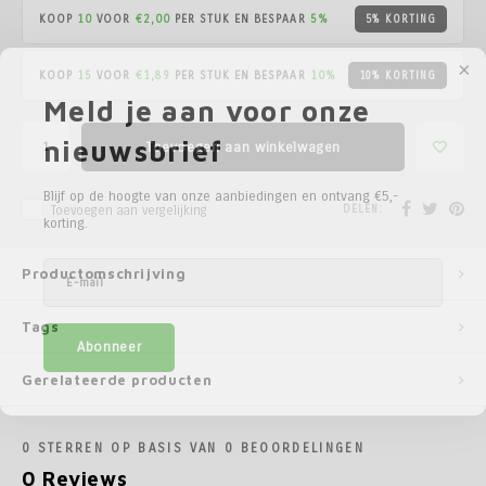
Poortg
KOOP
10
VOOR
€2,00
PER STUK EN BESPAAR
5%
5% KORTING
Birth A
KOOP
15
VOOR
€1,89
PER STUK EN BESPAAR
10%
10% KORTING
Meld je aan voor onze
Birth 
nieuwsbrief
Toevoegen aan winkelwagen
APS
Blijf op de hoogte van onze aanbiedingen en ontvang €5,-
DELEN:
Toevoegen aan vergelijking
korting.
Productomschrijving
Tags
Abonneer
Gerelateerde producten
0
STERREN OP BASIS VAN
0
BEOORDELINGEN
0
Reviews